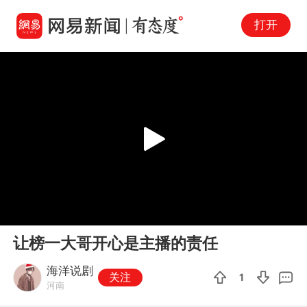
打开
Play
00:00
01:19
En
让榜一大哥开心是主播的责任
fu
海洋说剧
关注
1
河南