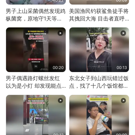
男子上山采菌偶然发现鸡
美国渔民钓获鲨鱼徒手将
枞菌窝，原地守1天等它
其拽回大海 目击者直呼
长大：挖了140多朵
震惊 （视频来源：参考
消息）
00:20
00:13
男子偶遇路灯螺丝发红
东北女子到山西玩错过饭
以为是小灯 却发现能点
点，找了十几个饭馆都没
燃香烟 当事人：已报警
开门：午休到几点
处理
00:12
00:09