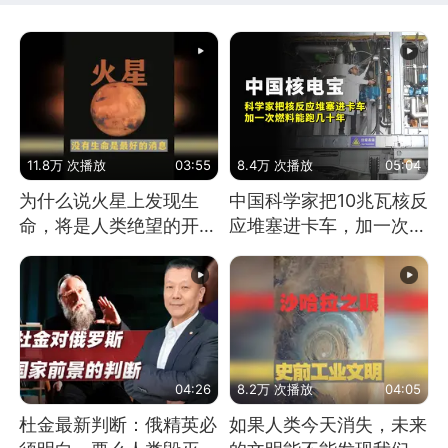
11.8万 次播放
03:55
8.4万 次播放
05:04
为什么说火星上发现生
中国科学家把10兆瓦核反
命，将是人类绝望的开
应堆塞进卡车，加一次燃
始？
料能跑几十年
04:26
8.2万 次播放
04:05
杜金最新判断：俄精英必
如果人类今天消失，未来