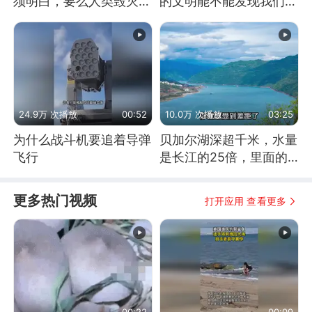
须明白，要么人类毁灭，
的文明能不能发现我们存
要么俄毁灭
在过？
24.9万 次播放
00:52
10.0万 次播放
03:25
为什么战斗机要追着导弹
贝加尔湖深超千米，水量
飞行
是长江的25倍，里面的
鱼究竟有多大？
更多热门视频
打开应用 查看更多
00:22
00:09