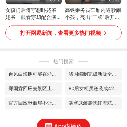
女孩门后蹲守想吓姥爷
高铁乘务员车厢内遇吵闹
姥爷一眼看穿却配合演出
小孩，亮出“王牌”后开启
网友：姥爷的演技我打满
一键静音
分
打开网易新闻，查看更多热门视频
热门搜索
台风白海豚可能在浙闽沿海登陆
我国编制完成新版全月地质图
郑国霖回应去景区上班被保安拦下
80后女柜员逆袭成4200亿银行副行长
官方回应献血屋不让市民入内躲雨
胡塞武装袭扰红海航运行动升级
App内播放