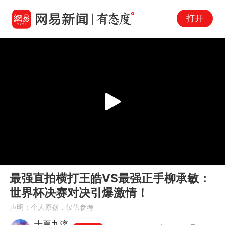
打开
Play
00:00
12:03
En
最强直拍横打王皓VS最强正手柳承敏：
fu
世界杯决赛对决引爆激情！
声明：个人原创，仅供参考
十夏九漓