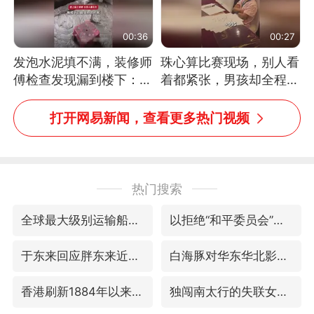
00:36
00:27
发泡水泥填不满，装修师
珠心算比赛现场，别人看
傅检查发现漏到楼下：出
着都紧张，男孩却全程气
风口未延伸到外墙
定神闲、从容作答，最终
拿下冠军。网友：这淡定
打开网易新闻，查看更多热门视频
的样子，一看就是有实
力！（人民日报）
热门搜索
全球最大级别运输船通过长江大桥
以拒绝“和平委员会”的加沙和平计划
于东来回应胖东来近25年老店年底关闭
白海豚对华东华北影响会大于巴威
香港刷新1884年以来最高气温纪录
独闯南太行的失联女生最后轨迹已确认