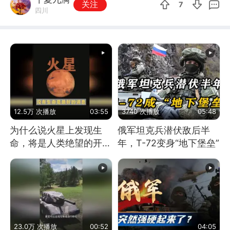
关注
7
四川
12.5万 次播放
03:55
3740 次播放
05:48
为什么说火星上发现生
俄军坦克兵潜伏敌后半
命，将是人类绝望的开
年，T-72变身“地下堡垒”
始？
23.0万 次播放
00:52
04:05