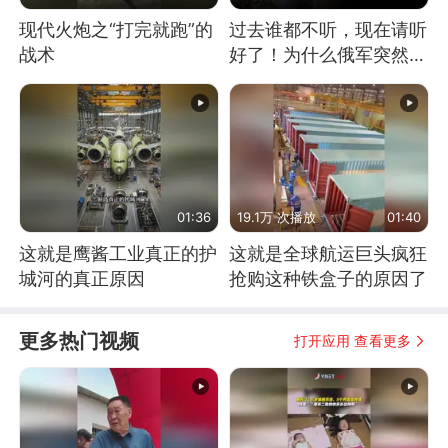
现代火炮之“打完就跑”的
过去谁都不听，现在请听
战术
好了！为什么俄军突然强
硬起来了？
01:36
19.1万 次播放
01:40
这就是鹰酱工业真正的护
这就是全球航运巨头疯狂
城河的真正原因
抢购这种铁盒子的原因了
更多热门视频
打开应用 查看更多