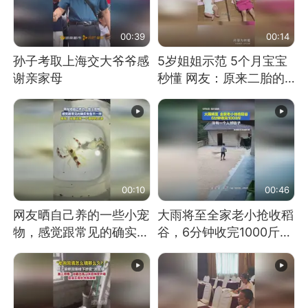
00:39
00:14
孙子考取上海交大爷爷感
5岁姐姐示范 5个月宝宝
谢亲家母
秒懂 网友：原来二胎的
快乐长这样
00:10
00:46
网友晒自己养的一些小宠
大雨将至全家老小抢收稻
物，感觉跟常见的确实有
谷，6分钟收完1000斤，
些不一样
没有一个人掉链子