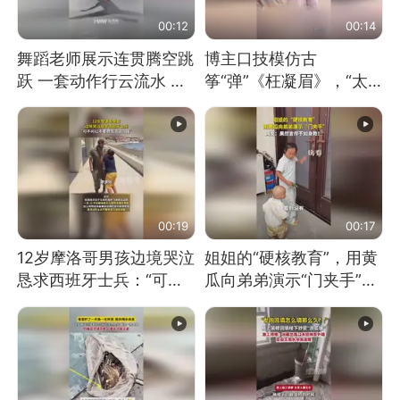
00:12
00:14
舞蹈老师展示连贯腾空跳
博主口技模仿古
跃 一套动作行云流水 节
筝“弹”《枉凝眉》，“太
奏感拉满 网友：怎么做
像了～你是吃古筝长大的
到又舞又武的？
吗？”“或将成为首位考级
不带古筝的选手。”（来
源：新华每日电讯）
00:19
00:17
12岁摩洛哥男孩边境哭泣
姐姐的“硬核教育”，用黄
恳求西班牙士兵：“可不
瓜向弟弟演示“门夹手”，
可以不要把我遣返回国”
网友：果然言传不如身
教！