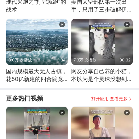
现代火炮之“打完就跑”的
美国太空部队第一次出
战术
手，只用了三步破解伊朗
防空
3.0万 次播放
16:34
7.3万 次播放
00:32
国内规模最大无人古镇，
网友分享自己养的小猫，
花50亿新建的四合院竟
本以为是个灵珠没想到是
没人住，发生了啥
魔丸
更多热门视频
打开应用 查看更多