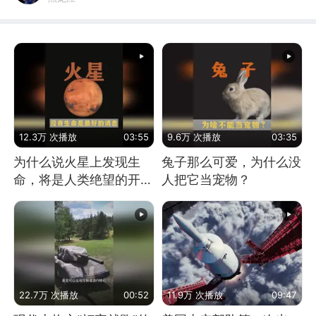
12.3万 次播放
03:55
9.6万 次播放
03:35
为什么说火星上发现生
兔子那么可爱，为什么没
命，将是人类绝望的开
人把它当宠物？
始？
22.7万 次播放
00:52
11.9万 次播放
09:47