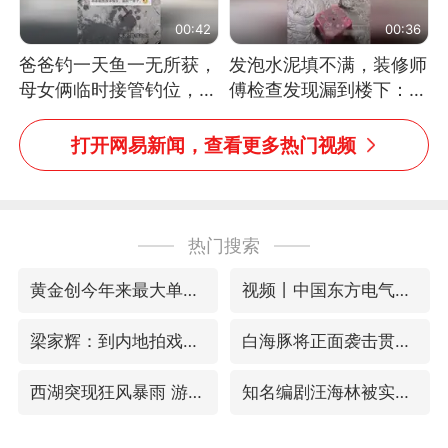
00:42
00:36
爸爸钓一天鱼一无所获，
发泡水泥填不满，装修师
母女俩临时接管钓位，用
傅检查发现漏到楼下：出
玩具鱼竿钓上大鱼
风口未延伸到外墙
打开网易新闻，查看更多热门视频
热门搜索
黄金创今年来最大单周涨幅
视频丨中国东方电气集团原党组副书记、董事宋致远被查
梁家辉：到内地拍戏不是北上是回归
白海豚将正面袭击贯穿浙江
西湖突现狂风暴雨 游客瞬间被浇透
知名编剧汪海林被实名举报偷税漏税