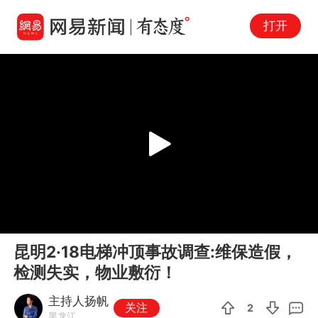
打开
Play
00:00
02:38
En
昆明2·18电梯冲顶事故调查:维保造假，
fu
检测失实，物业敷衍！
主持人扬帆
关注
2
黑龙江