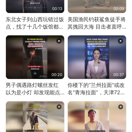
00:13
00:09
东北女子到山西玩错过饭
美国渔民钓获鲨鱼徒手将
点，找了十几个饭馆都没
其拽回大海 目击者直呼
开门：午休到几点
震惊 （视频来源：参考
消息）
00:20
00:37
男子偶遇路灯螺丝发红
你楼下的“兰州拉面”或改
以为是小灯 却发现能点
名“青海拉面”，天津72家
燃香烟 当事人：已报警
面馆已集体更换招牌
处理