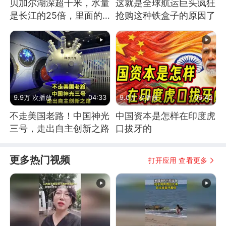
贝加尔湖深超千米，水量
这就是全球航运巨头疯狂
是长江的25倍，里面的
抢购这种铁盒子的原因了
鱼究竟有多大？
9.9万 次播放
04:33
9.0万 次播放
06:42
不走美国老路！中国神光
中国资本是怎样在印度虎
三号，走出自主创新之路
口拔牙的
更多热门视频
打开应用 查看更多