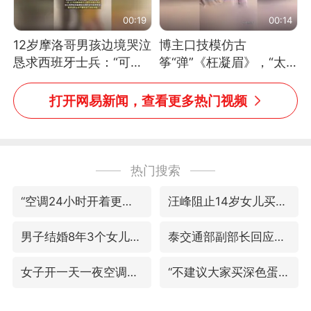
00:19
00:14
12岁摩洛哥男孩边境哭泣
博主口技模仿古
恳求西班牙士兵：“可不
筝“弹”《枉凝眉》，“太
可以不要把我遣返回国”
像了～你是吃古筝长大的
吗？”“或将成为首位考级
打开网易新闻，查看更多热门视频
不带古筝的选手。”（来
源：新华每日电讯）
热门搜索
“空调24小时开着更省电”不实
汪峰阻止14岁女儿买大牌
男子结婚8年3个女儿均非亲生
泰交通部副部长回应中国人遭歧视手势
女子开一天一夜空调后二氧化碳中毒
“不建议大家买深色蛋糕”