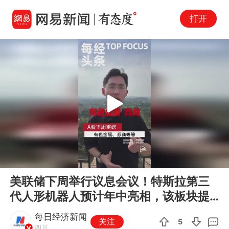
打开
Play
00:00
03:39
En
美联储下周举行议息会议！特斯拉第三
fu
代人形机器人预计年中亮相，该板块提
前“挖坑”？
每日经济新闻
关注
5
四川