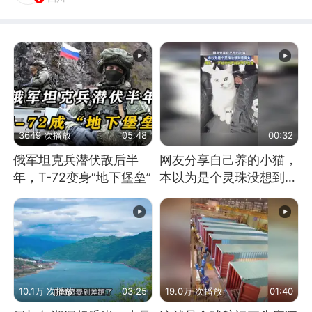
3649 次播放
05:48
00:32
俄军坦克兵潜伏敌后半
网友分享自己养的小猫，
年，T-72变身“地下堡垒”
本以为是个灵珠没想到是
魔丸
10.1万 次播放
03:25
19.0万 次播放
01:40