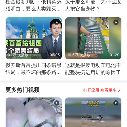
杜金最新判断：俄精英必
兔子那么可爱，为什么没
须明白，要么人类毁灭，
人把它当宠物？
要么俄毁灭
3.1万 次播放
06:05
19.6万 次播放
01:29
俄罗斯首富提出四条暗黑
这就是报废电动车电池不
结局，最不坏的那条路是
能整块扔进熔炉的原因了
通向东方
更多热门视频
打开应用 查看更多