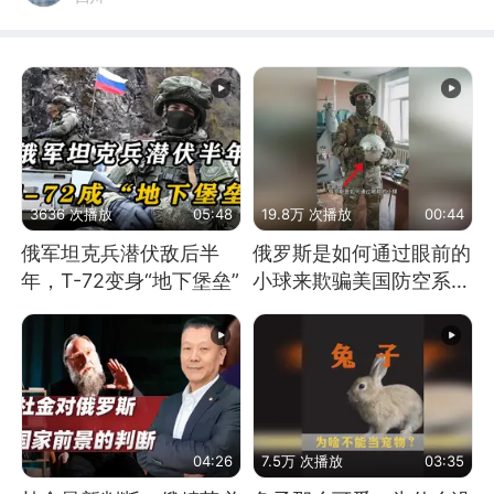
3636 次播放
05:48
19.8万 次播放
00:44
俄军坦克兵潜伏敌后半
俄罗斯是如何通过眼前的
年，T-72变身“地下堡垒”
小球来欺骗美国防空系统
的
04:26
7.5万 次播放
03:35