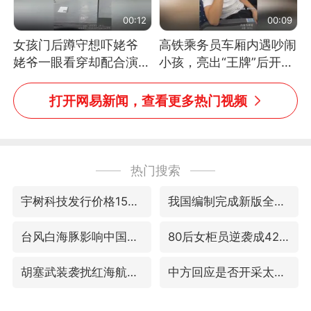
00:12
00:09
女孩门后蹲守想吓姥爷
高铁乘务员车厢内遇吵闹
姥爷一眼看穿却配合演出
小孩，亮出“王牌”后开启
网友：姥爷的演技我打满
一键静音
分
打开网易新闻，查看更多热门视频
热门搜索
宇树科技发行价格150.80元/股
我国编制完成新版全月地质图
台风白海豚影响中国已成定局
80后女柜员逆袭成4200亿银行副行长
胡塞武装袭扰红海航运行动升级
中方回应是否开采太平洋海底稀土资源