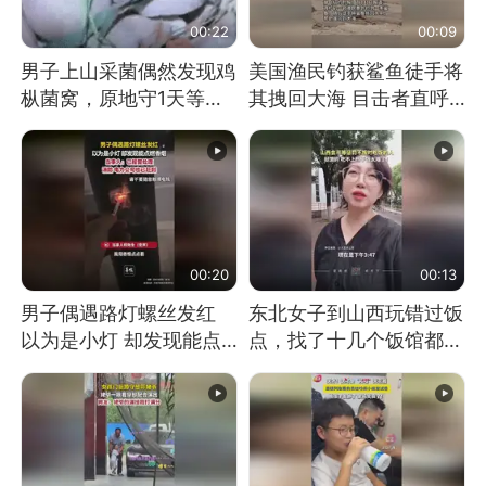
00:22
00:09
男子上山采菌偶然发现鸡
美国渔民钓获鲨鱼徒手将
枞菌窝，原地守1天等它
其拽回大海 目击者直呼
长大：挖了140多朵
震惊 （视频来源：参考
消息）
00:20
00:13
男子偶遇路灯螺丝发红
东北女子到山西玩错过饭
以为是小灯 却发现能点
点，找了十几个饭馆都没
燃香烟 当事人：已报警
开门：午休到几点
处理