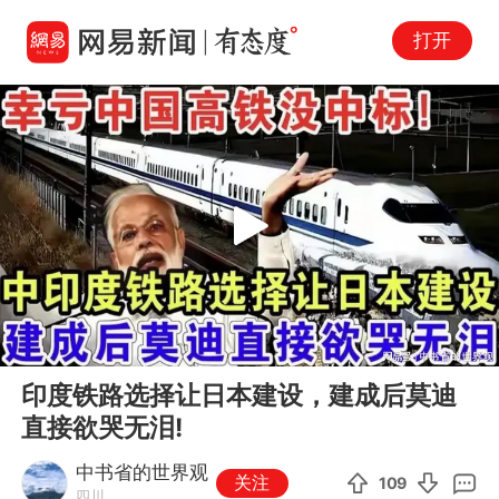
打开
Play
00:00
10:54
En
印度铁路选择让日本建设，建成后莫迪
fu
直接欲哭无泪!
中书省的世界观
关注
109
四川