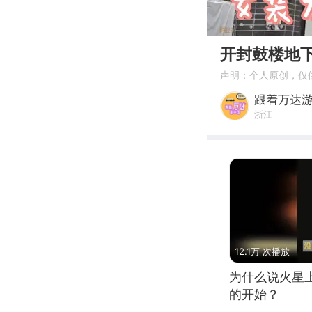
00:00
开封鼓楼地
声明：个人原创，仅
跟着万达
浙江
12.1万 次播放
为什么说火星
的开始？