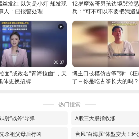
丝发红 以为是小灯 却发现
12岁摩洛哥男孩边境哭泣
当事人：已报警处理
兵：“可不可以不要把我遣返
00:37
拉面”或改名“青海拉面”，天
博主口技模仿古筝“弹”《枉
集体更换招牌
了～你是吃古筝长大的吗？
位考级不带古筝的选手。”
日电讯）
热门搜索
试射“战斧”导弹
A股三大股指收涨
先杀祖父母后行凶