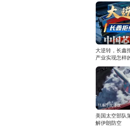
大逆转，长鑫
产业实现怎样
11.8万 次播放
美国太空部队
解伊朗防空