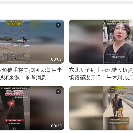
00:09
鲨鱼徒手将其拽回大海 目击
东北女子到山西玩错过饭点
（视频来源：参考消息）
饭馆都没开门：午休到几点
00:20