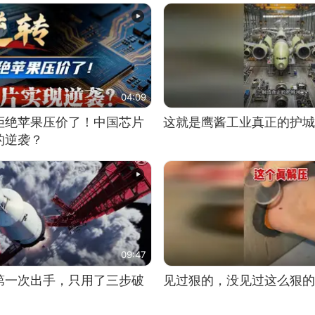
04:09
拒绝苹果压价了！中国芯片
这就是鹰酱工业真正的护城
的逆袭？
09:47
第一次出手，只用了三步破
见过狠的，没见过这么狠的