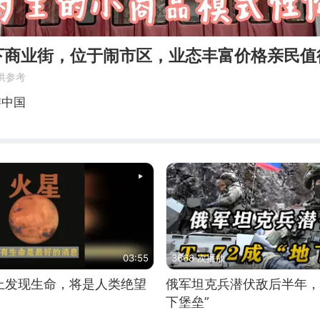
下商业街，位于闹市区，业态丰富价格亲民值
供参考
游中国
03:55
3668 次播放
上发现生命，将是人类绝望
俄军坦克兵潜伏敌后半年，T
下堡垒”