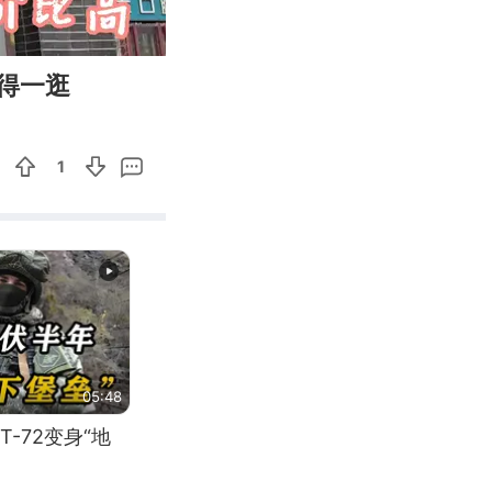
01:14
Enter
得一逛
fullscreen
1
05:48
-72变身“地