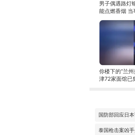
男子偶遇路灯螺
能点燃香烟 
你楼下的“兰州
津72家面馆已
国防部回应日本
泰国枪击案凶手