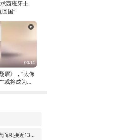
恳求西班牙士
回国”
00:14
凝眉》，“太像
”“或将成为首
（来源：新华每
台风“白海豚”体型变大！环流面积接近13个浙江那么大