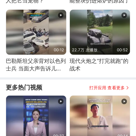
人把它当宠物？
能整块扔进熔炉的原因了
00:12
22.7万 次播放
00:52
巴勒斯坦父亲背对以色列
现代火炮之“打完就跑”的
士兵 当面大声告诉儿
战术
子：永远不要害怕他们！
更多热门视频
打开应用 查看更多
00:37
00:14