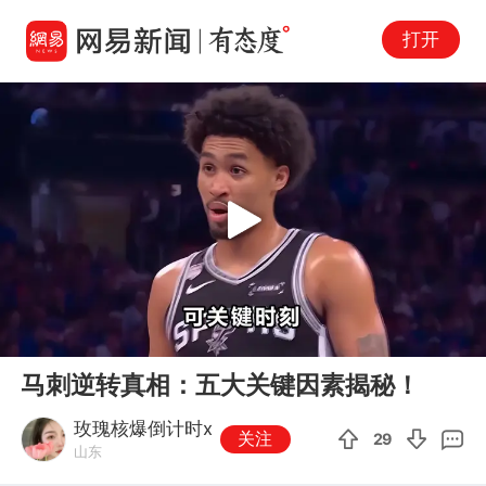
打开
Play
00:00
05:13
En
马刺逆转真相：五大关键因素揭秘！
fu
玫瑰核爆倒计时x
关注
29
山东