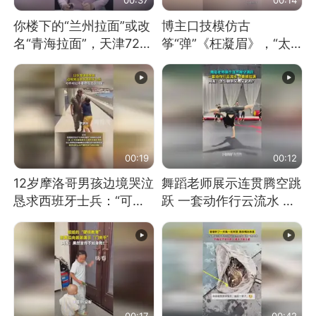
你楼下的“兰州拉面”或改
博主口技模仿古
名“青海拉面”，天津72家
筝“弹”《枉凝眉》，“太
面馆已集体更换招牌
像了～你是吃古筝长大的
吗？”“或将成为首位考级
不带古筝的选手。”（来
源：新华每日电讯）
00:19
00:12
12岁摩洛哥男孩边境哭泣
舞蹈老师展示连贯腾空跳
恳求西班牙士兵：“可不
跃 一套动作行云流水 节
可以不要把我遣返回国”
奏感拉满 网友：怎么做
到又舞又武的？
00:17
00:42