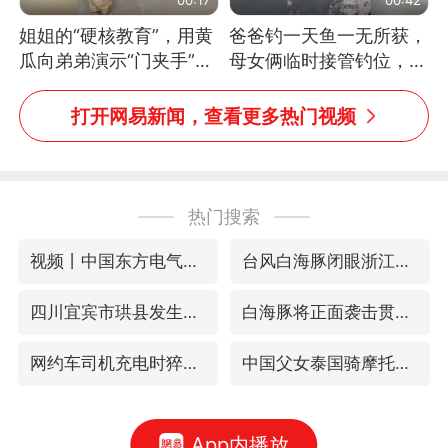
姐姐的“硬核教育”，用黄
爸爸钓一天鱼一无所获，
瓜向弟弟演示“门夹手”，
母女俩临时接管钓位，用
网友：果然言传不如身
玩具鱼竿钓上大鱼
教！
打开网易新闻，查看更多热门视频
热门搜索
视频丨中国东方电气集团原党组副书记、董事宋致远被查
台风白海豚闭眼浙江上海处于危险半圆
四川宜宾市珙县发生3.4级地震
白海豚将正面袭击贯穿浙江
网约车司机充电时猝死保险拒赔
中国父女泰国骑摩托车坠崖1死1伤
App内播放