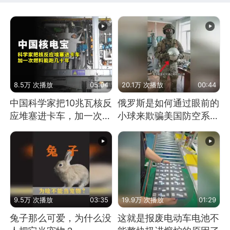
8.5万 次播放
05:04
20.1万 次播放
00:44
中国科学家把10兆瓦核反
俄罗斯是如何通过眼前的
应堆塞进卡车，加一次燃
小球来欺骗美国防空系统
料能跑几十年
的
9.5万 次播放
03:35
19.9万 次播放
01:29
兔子那么可爱，为什么没
这就是报废电动车电池不