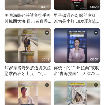
00:09
00:20
美国渔民钓获鲨鱼徒手将
男子偶遇路灯螺丝发红
其拽回大海 目击者直呼
以为是小灯 却发现能点
震惊 （视频来源：参考
燃香烟 当事人：已报警
消息）
处理
00:19
00:37
12岁摩洛哥男孩边境哭泣
你楼下的“兰州拉面”或改
恳求西班牙士兵：“可不
名“青海拉面”，天津72家
可以不要把我遣返回国”
面馆已集体更换招牌