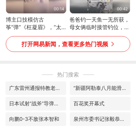
00:14
00:42
博主口技模仿古
爸爸钓一天鱼一无所获，
筝“弹”《枉凝眉》，“太
母女俩临时接管钓位，用
像了～你是吃古筝长大的
玩具鱼竿钓上大鱼
吗？”“或将成为首位考级
打开网易新闻，查看更多热门视频
不带古筝的选手。”（来
源：新华每日电讯）
热门搜索
广东雷州通报特教老师招聘违规事件
“新疆阿勒泰八月能滑雪”不实
日本试射“战斧”导弹，国防部回应
百花奖开幕式
向鹏0-3不敌张本智和
泉州市委书记张毅恭被查