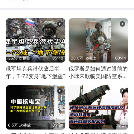
3675 次播放
05:48
20.0万 次播放
00:44
俄军坦克兵潜伏敌后半
俄罗斯是如何通过眼前的
年，T-72变身“地下堡垒”
小球来欺骗美国防空系统
的
8.5万 次播放
05:04
03:21