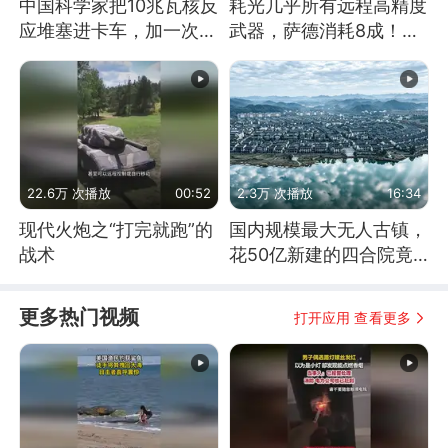
中国科学家把10兆瓦核反
耗光几乎所有远程高精度
应堆塞进卡车，加一次燃
武器，萨德消耗8成！美
料能跑几十年
国还敢嘲笑俄军吗
22.6万 次播放
00:52
2.3万 次播放
16:34
现代火炮之“打完就跑”的
国内规模最大无人古镇，
战术
花50亿新建的四合院竟
没人住，发生了啥
更多热门视频
打开应用 查看更多