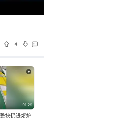
02:05
Enter
fullscreen
4
01:29
整块扔进熔炉