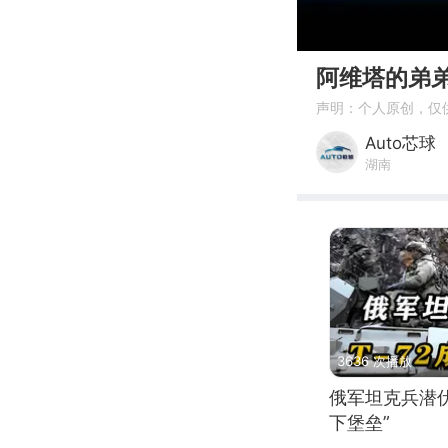
00:00
阿维塔的弟
声明：个人原创，仅
Auto芯球
湖南
3636 次播放
俄军坦克兵潜伏
下堡垒”