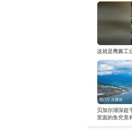
这就是鹰酱工
10.1万 次播放
贝加尔湖深超
里面的鱼究竟