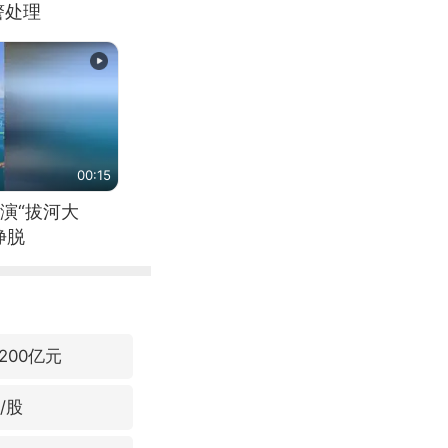
警处理
00:15
演“拔河大
挣脱
00亿元
/股