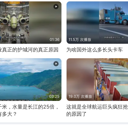
01:36
11.5万 次播放
业真正的护城河的真正原因
为啥国外这么多长头卡车
03:25
19.0万 次播放
千米，水量是长江的25倍，
这就是全球航运巨头疯狂抢
有多大？
的原因了