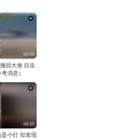
00:09
拽回大海 目击
参考消息）
00:20
为是小灯 却发现