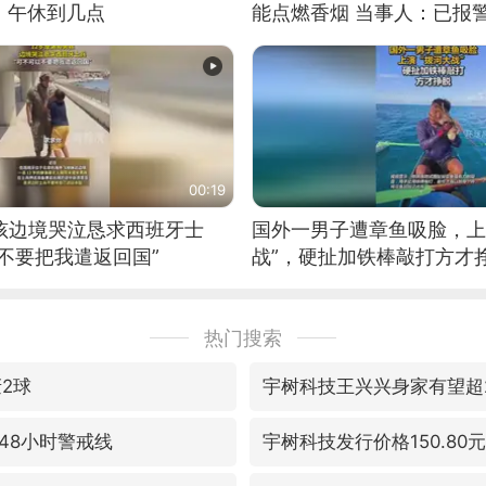
：午休到几点
能点燃香烟 当事人：已报
00:19
男孩边境哭泣恳求西班牙士
国外一男子遭章鱼吸脸，上
不要把我遣返回国”
战”，硬扯加铁棒敲打方才
热门搜索
轰2球
宇树科技王兴兴身家有望超2
48小时警戒线
宇树科技发行价格150.80元