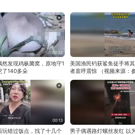
00:22
偶然发现鸡枞菌窝，原地守1
美国渔民钓获鲨鱼徒手将其
了140多朵
者直呼震惊 （视频来源：
00:13
西玩错过饭点，找了十几个
男子偶遇路灯螺丝发红 以