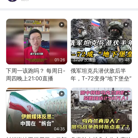
01:26
3720 次播放
05:48
下周一该跑吗？ 每周日-
俄军坦克兵潜伏敌后半
周四晚上21:00直播
年，T-72变身“地下堡垒”
04:35
08:09