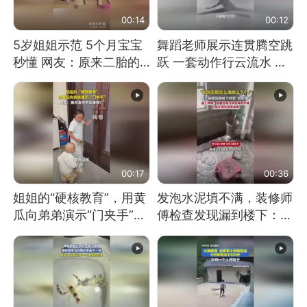
00:14
00:12
5岁姐姐示范 5个月宝宝
舞蹈老师展示连贯腾空跳
秒懂 网友：原来二胎的
跃 一套动作行云流水 节
快乐长这样
奏感拉满 网友：怎么做
到又舞又武的？
00:17
00:36
姐姐的“硬核教育”，用黄
发泡水泥填不满，装修师
瓜向弟弟演示“门夹手”，
傅检查发现漏到楼下：出
网友：果然言传不如身
风口未延伸到外墙
教！