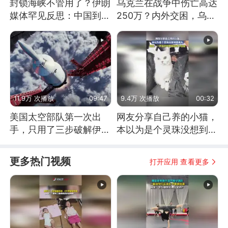
封锁海峡不管用了？伊朗
乌克兰在战争中伤亡高达
媒体罕见反思：中国到底
250万？内外交困，乌克
是不是在"拆台"
兰这下真没人了！
11.9万 次播放
09:47
9.4万 次播放
00:32
美国太空部队第一次出
网友分享自己养的小猫，
手，只用了三步破解伊朗
本以为是个灵珠没想到是
防空
魔丸
更多热门视频
打开应用 查看更多