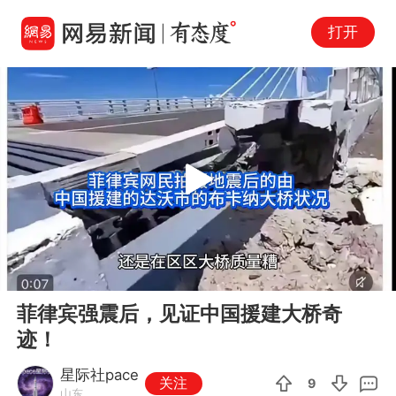
打开
Play
00:00
06:44
En
菲律宾强震后，见证中国援建大桥奇
fu
迹！
星际社pace
关注
9
山东