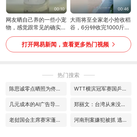
00:10
00:46
网友晒自己养的一些小宠
大雨将至全家老小抢收稻
物，感觉跟常见的确实有
谷，6分钟收完1000斤，
些不一样
没有一个人掉链子
打开网易新闻，查看更多热门视频
热门搜索
陈思诚零点晒照为佟丽娅庆生
WTT横滨冠军赛国乒女单三将晋级四强
几元成本的AI广告导致千万市值蒸发
郑丽文：台湾从来没有“独立”过
老挝国会主席赛宋蓬逝世
河南刑案嫌犯被抓 逃窜时伤害多人