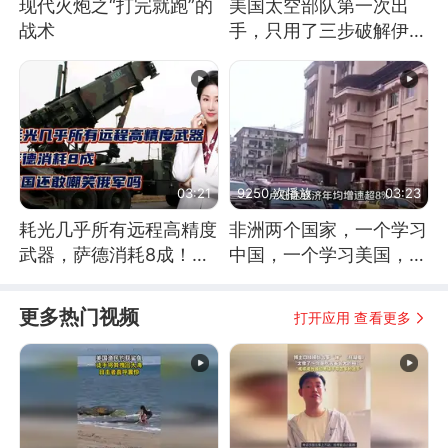
现代火炮之“打完就跑”的
美国太空部队第一次出
战术
手，只用了三步破解伊朗
防空
03:21
9250 次播放
03:23
耗光几乎所有远程高精度
非洲两个国家，一个学习
武器，萨德消耗8成！美
中国，一个学习美国，结
国还敢嘲笑俄军吗
果怎么样了？
更多热门视频
打开应用 查看更多