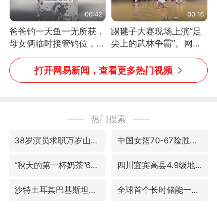
00:42
00:16
爸爸钓一天鱼一无所获，
踢毽子大赛现场上演“足
母女俩临时接管钓位，用
尖上的武林争霸”。网
玩具鱼竿钓上大鱼
友：这哪是踢毽子，分明
是武侠片现场！#睡个好
打开网易新闻，查看更多热门视频
觉
热门搜索
38岁演员求职万岁山NPC成功
中国女篮70-67险胜尼日利亚女篮
“秋天的第一杯奶茶”6岁了
四川宜宾高县4.9级地震致1死
沙特土耳其巴基斯坦签署共同防务协议
全球首个长时储能一体化产业园量产