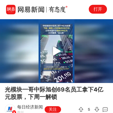
打开
Play
00:00
00:12
En
光模块一哥中际旭创69名员工拿下4亿
fu
元股票，下周一解锁
每日经济新闻
关注
5
四川