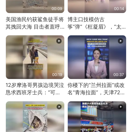
00:09
00:14
美国渔民钓获鲨鱼徒手将
博主口技模仿古
其拽回大海 目击者直呼
筝“弹”《枉凝眉》，“太
震惊 （视频来源：参考
像了～你是吃古筝长大的
消息）
吗？”“或将成为首位考级
不带古筝的选手。”（来
源：新华每日电讯）
00:19
00:37
12岁摩洛哥男孩边境哭泣
你楼下的“兰州拉面”或改
恳求西班牙士兵：“可不
名“青海拉面”，天津72家
可以不要把我遣返回国”
面馆已集体更换招牌