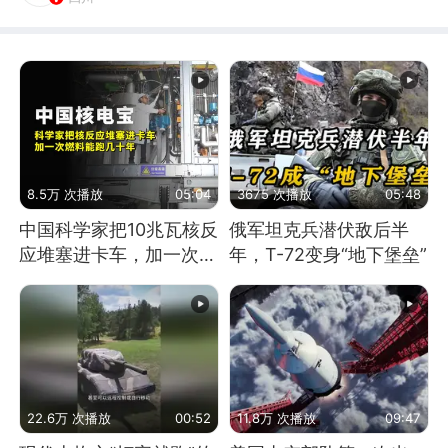
8.5万 次播放
05:04
3675 次播放
05:48
中国科学家把10兆瓦核反
俄军坦克兵潜伏敌后半
应堆塞进卡车，加一次燃
年，T-72变身“地下堡垒”
料能跑几十年
22.6万 次播放
00:52
11.8万 次播放
09:47