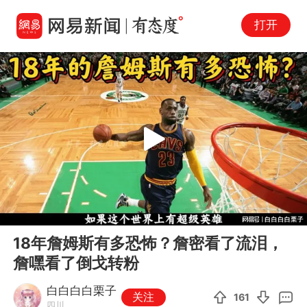
打开
Play
00:00
07:43
En
18年詹姆斯有多恐怖？詹密看了流泪，
fu
詹嘿看了倒戈转粉
白白白白栗子
关注
161
四川