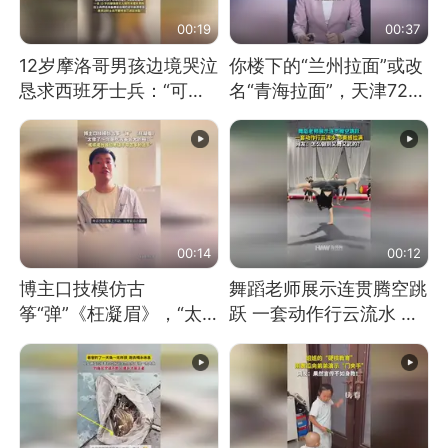
00:19
00:37
12岁摩洛哥男孩边境哭泣
你楼下的“兰州拉面”或改
恳求西班牙士兵：“可不
名“青海拉面”，天津72家
可以不要把我遣返回国”
面馆已集体更换招牌
00:14
00:12
博主口技模仿古
舞蹈老师展示连贯腾空跳
筝“弹”《枉凝眉》，“太
跃 一套动作行云流水 节
像了～你是吃古筝长大的
奏感拉满 网友：怎么做
吗？”“或将成为首位考级
到又舞又武的？
不带古筝的选手。”（来
源：新华每日电讯）