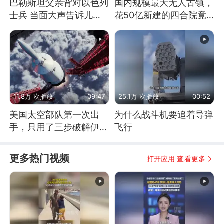
巴勒斯坦父亲背对以色列
国内规模最大无人古镇，
士兵 当面大声告诉儿
花50亿新建的四合院竟
子：永远不要害怕他们！
没人住，发生了啥
11.8万 次播放
09:47
25.1万 次播放
00:52
美国太空部队第一次出
为什么战斗机要追着导弹
手，只用了三步破解伊朗
飞行
防空
更多热门视频
打开应用 查看更多