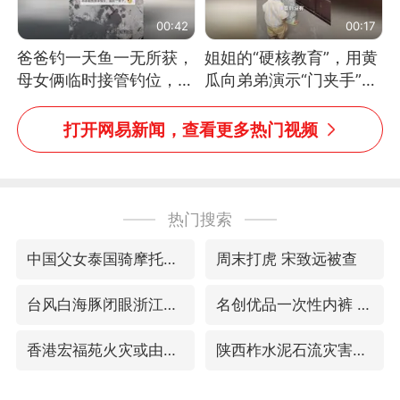
00:42
00:17
爸爸钓一天鱼一无所获，
姐姐的“硬核教育”，用黄
母女俩临时接管钓位，用
瓜向弟弟演示“门夹手”，
玩具鱼竿钓上大鱼
网友：果然言传不如身
教！
打开网易新闻，查看更多热门视频
热门搜索
中国父女泰国骑摩托车坠崖1死1伤
周末打虎 宋致远被查
台风白海豚闭眼浙江上海处于危险半圆
名创优品一次性内裤 颜面尽失
香港宏福苑火灾或由烟头引起
陕西柞水泥石流灾害致3人遇难