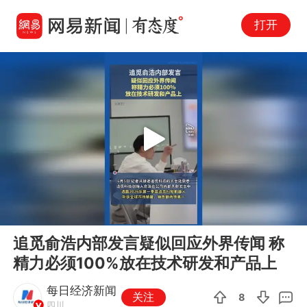
打开
Play
00:00
00:08
En
追觅俞浩内部发言疑似回应外界传闻 称
fu
精力必须100%放在技术研发和产品上
每日经济新闻
关注
8
四川