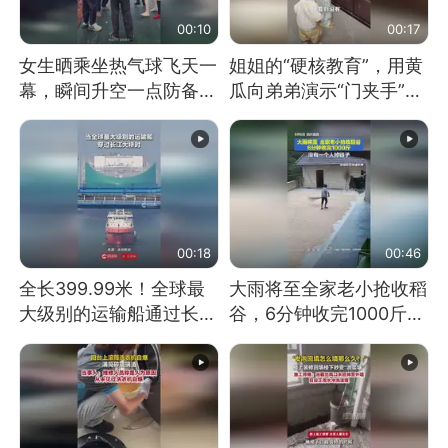
00:10
00:17
女生晒乘坐热气球飞天一
姐姐的“硬核教育”，用黄
幕，瞬间升空一点防备都
瓜向弟弟演示“门夹手”，
没有
网友：果然言传不如身
教！
00:18
00:46
全长399.99米！全球最
大雨将至全家老小抢收稻
大级别的运输船通过长江
谷，6分钟收完1000斤，
大桥这一幕，太震撼了！
没有一个人掉链子