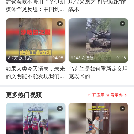
封锁海峡不管用了？伊朗
现代火炮之“打完就跑”的
媒体罕见反思：中国到底
战术
是不是在"拆台"
8.7万 次播放
04:05
9243 次播放
01:16
如果人类今天消失，未来
乌克兰是如何重新定义坦
的文明能不能发现我们存
克战术的
在过？
更多热门视频
打开应用 查看更多