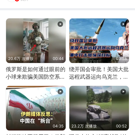
20.6万 次播放
00:44
03:35
俄罗斯是如何通过眼前的
绕开国会审批！美国大批
小球来欺骗美国防空系统
远程武器运向乌克兰，集
的
中打击俄纵深目标
04:35
23.2万 次播放
00:52