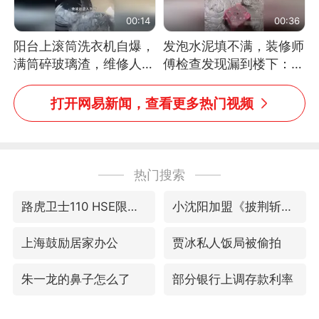
00:14
00:36
阳台上滚筒洗衣机自爆，
发泡水泥填不满，装修师
满筒碎玻璃渣，维修人员
傅检查发现漏到楼下：出
称是人为原因，从未见过
风口未延伸到外墙
洗衣机自爆
打开网易新闻，查看更多热门视频
热门搜索
路虎卫士110 HSE限时降价
小沈阳加盟《披荆斩棘》
上海鼓励居家办公
贾冰私人饭局被偷拍
朱一龙的鼻子怎么了
部分银行上调存款利率