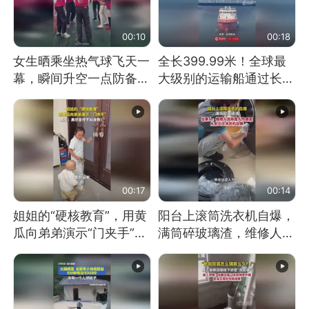
00:10
00:18
女生晒乘坐热气球飞天一
全长399.99米！全球最
幕，瞬间升空一点防备都
大级别的运输船通过长江
没有
大桥这一幕，太震撼了！
00:17
00:14
姐姐的“硬核教育”，用黄
阳台上滚筒洗衣机自爆，
瓜向弟弟演示“门夹手”，
满筒碎玻璃渣，维修人员
网友：果然言传不如身
称是人为原因，从未见过
教！
洗衣机自爆