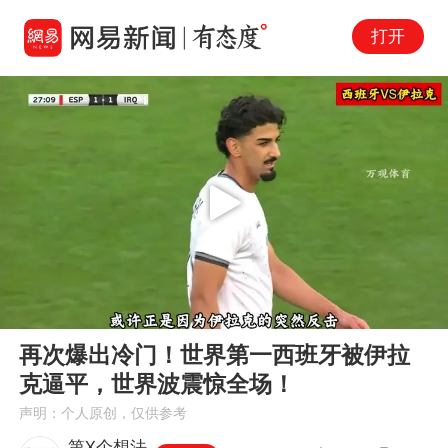
打开
Play
00:00
04:28
En
再次爆出冷门！世界第一西班牙被伊拉
fu
克逼平，世界波震惊全场！
声明：个人原创，仅供参考
第X个想法