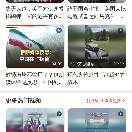
惨无人道，美军对伊朗投
绕开国会审批！美国大批
掷磷弹！它的危害有多
远程武器运向乌克兰，集
大？
中打击俄纵深目标
04:35
23.2万 次播放
00:52
封锁海峡不管用了？伊朗
现代火炮之“打完就跑”的
媒体罕见反思：中国到底
战术
是不是在"拆台"
更多热门视频
打开应用 查看更多