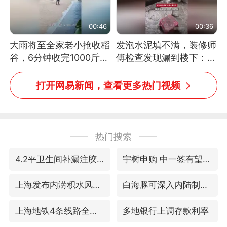
00:46
00:36
大雨将至全家老小抢收稻
发泡水泥填不满，装修师
谷，6分钟收完1000斤，
傅检查发现漏到楼下：出
没有一个人掉链子
风口未延伸到外墙
打开网易新闻，查看更多热门视频
热门搜索
4.2平卫生间补漏注胶花1.55万
宇树申购 中一签有望赚20万元
上海发布内涝积水风险提示
白海豚可深入内陆制造大范围风雨
上海地铁4条线路全线停运
多地银行上调存款利率