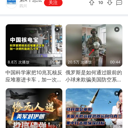
关注
10
四川
8.8万 次播放
05:04
20.5万 次播放
00:44
中国科学家把10兆瓦核反
俄罗斯是如何通过眼前的
应堆塞进卡车，加一次燃
小球来欺骗美国防空系统
料能跑几十年
的
03:27
03:35