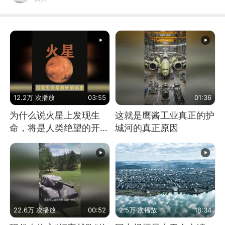
12.2万 次播放
03:55
01:36
为什么说火星上发现生
这就是鹰酱工业真正的护
命，将是人类绝望的开
城河的真正原因
始？
22.6万 次播放
00:52
2.5万 次播放
16:34