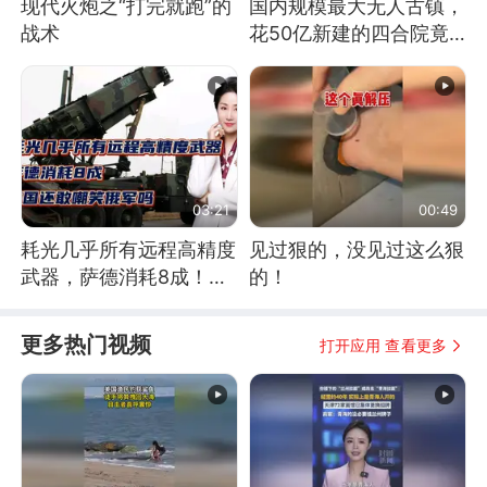
现代火炮之“打完就跑”的
国内规模最大无人古镇，
战术
花50亿新建的四合院竟
没人住，发生了啥
03:21
00:49
耗光几乎所有远程高精度
见过狠的，没见过这么狠
武器，萨德消耗8成！美
的！
国还敢嘲笑俄军吗
更多热门视频
打开应用 查看更多