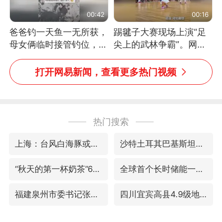
00:42
00:16
爸爸钓一天鱼一无所获，
踢毽子大赛现场上演“足
母女俩临时接管钓位，用
尖上的武林争霸”。网
玩具鱼竿钓上大鱼
友：这哪是踢毽子，分明
是武侠片现场！#睡个好
打开网易新闻，查看更多热门视频
觉
热门搜索
上海：台风白海豚或将带来龙卷风
沙特土耳其巴基斯坦签署共同防务协议
“秋天的第一杯奶茶”6岁了
全球首个长时储能一体化产业园量产
福建泉州市委书记张毅恭被查
四川宜宾高县4.9级地震致1死