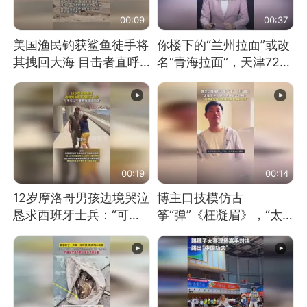
00:09
00:37
美国渔民钓获鲨鱼徒手将
你楼下的“兰州拉面”或改
其拽回大海 目击者直呼
名“青海拉面”，天津72家
震惊 （视频来源：参考
面馆已集体更换招牌
消息）
00:19
00:14
12岁摩洛哥男孩边境哭泣
博主口技模仿古
恳求西班牙士兵：“可不
筝“弹”《枉凝眉》，“太
可以不要把我遣返回国”
像了～你是吃古筝长大的
吗？”“或将成为首位考级
不带古筝的选手。”（来
源：新华每日电讯）