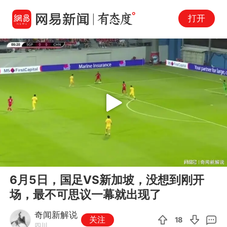
打开
Play
00:00
05:46
En
6月5日，国足VS新加坡，没想到刚开
fu
场，最不可思议一幕就出现了
奇闻新解说
关注
18
四川