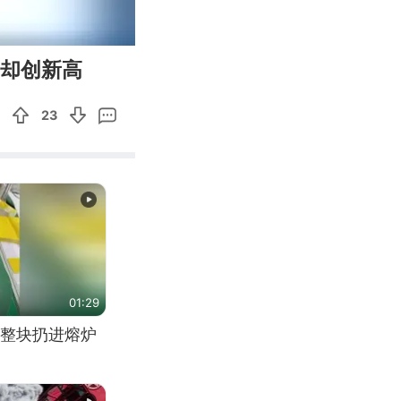
00:13
Enter
指却创新高
fullscreen
23
01:29
整块扔进熔炉