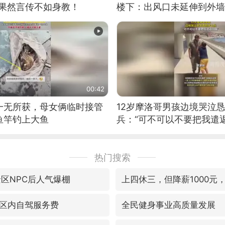
：果然言传不如身教！
楼下：出风口未延伸到外墙
00:42
一无所获，母女俩临时接管
12岁摩洛哥男孩边境哭泣
鱼竿钓上大鱼
兵：“可不可以不要把我遣返
热门搜索
景区NPC后人气爆棚
上四休三，但降薪1000元
区内自驾服务费
全民健身事业高质量发展