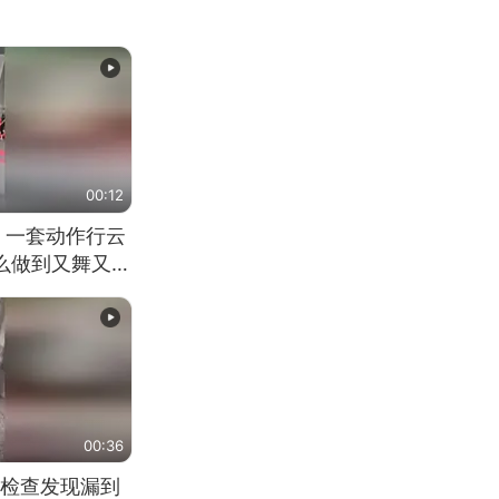
00:12
 一套动作行云
怎么做到又舞又武
00:36
检查发现漏到