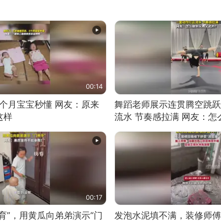
00:14
5个月宝宝秒懂 网友：原来
舞蹈老师展示连贯腾空跳跃
这样
流水 节奏感拉满 网友：
的？
00:17
育”，用黄瓜向弟弟演示“门
发泡水泥填不满，装修师傅