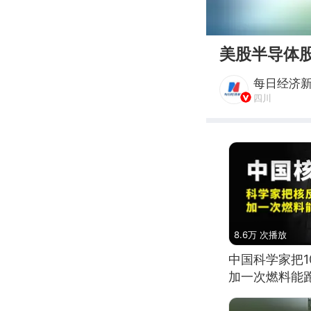
00:00
美股半导体股
每日经济
四川
8.6万 次播放
中国科学家把
加一次燃料能