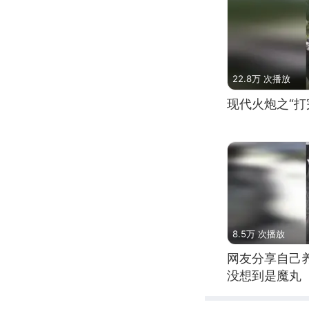
22.8万 次播放
现代火炮之“打
8.5万 次播放
网友分享自己
没想到是魔丸