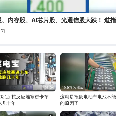
、内存股、AI芯片股、光通信股大跌！ 道
新闻
05:04
19.9万 次播放
10兆瓦核反应堆塞进卡车，
这就是报废电动车电池不能
跑几十年
的原因了