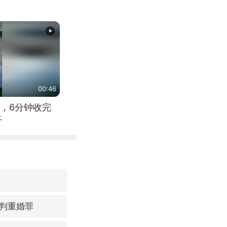
00:46
，6分钟收完
子
判重婚罪