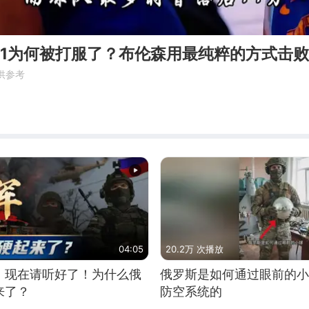
G1为何被打服了？布伦森用最纯粹的方式击
供参考
04:05
20.2万 次播放
，现在请听好了！为什么俄
俄罗斯是如何通过眼前的小
来了？
防空系统的