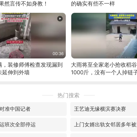
：果然言传不如身教！
的确实有些不一样
00:36
满，装修师傅检查发现漏到
大雨将至全家老小抢收稻谷
未延伸到外墙
1000斤，没有一个人掉链
热门搜索
对准中国记者
王艺迪无缘横滨赛决赛
运班次全部停运
上门女婿出轨女邻居多年被