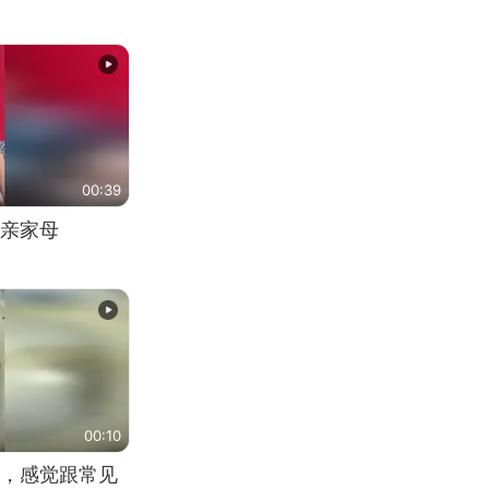
00:39
亲家母
00:10
，感觉跟常见