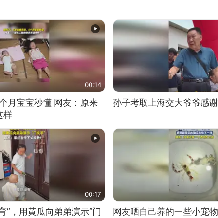
00:14
5个月宝宝秒懂 网友：原来
孙子考取上海交大爷爷感谢
这样
00:17
育”，用黄瓜向弟弟演示“门
网友晒自己养的一些小宠物