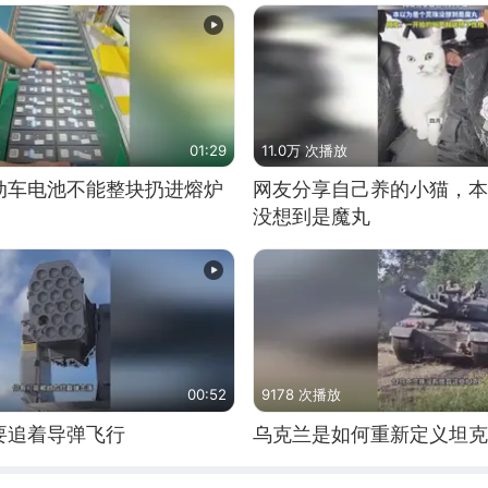
01:29
11.0万 次播放
动车电池不能整块扔进熔炉
网友分享自己养的小猫，本
没想到是魔丸
00:52
9178 次播放
要追着导弹飞行
乌克兰是如何重新定义坦克