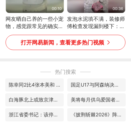
00:10
00:36
网友晒自己养的一些小宠
发泡水泥填不满，装修师
物，感觉跟常见的确实有
傅检查发现漏到楼下：出
些不一样
风口未延伸到外墙
打开网易新闻，查看更多热门视频
热门搜索
陈幸同2比4张本美和 国乒双线丢冠
国足U17与阿森纳决赛取消 并列冠军
白海豚北上或致京津冀暴雨
美将每月供乌爱国者拦截导弹
浙江省委书记：该停下的坚决停下来
《披荆斩棘2026》阵容官宣