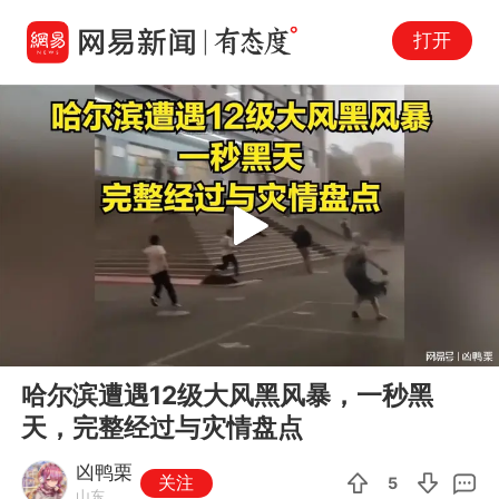
打开
Play
00:00
03:19
En
哈尔滨遭遇12级大风黑风暴，一秒黑
fu
天，完整经过与灾情盘点
凶鸭栗
关注
5
山东