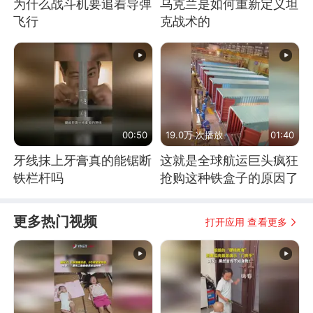
为什么战斗机要追着导弹
乌克兰是如何重新定义坦
飞行
克战术的
00:50
19.0万 次播放
01:40
牙线抹上牙膏真的能锯断
这就是全球航运巨头疯狂
铁栏杆吗
抢购这种铁盒子的原因了
更多热门视频
打开应用 查看更多