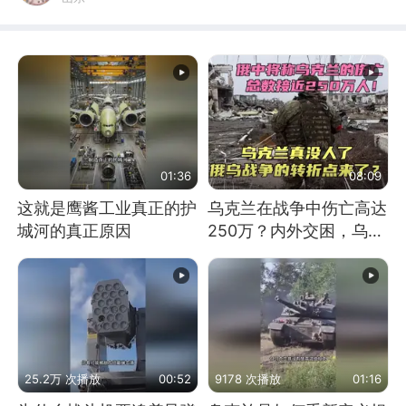
01:36
08:09
这就是鹰酱工业真正的护
乌克兰在战争中伤亡高达
城河的真正原因
250万？内外交困，乌克
兰这下真没人了！
25.2万 次播放
00:52
9178 次播放
01:16