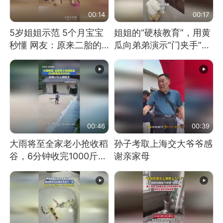
00:14
00:17
5岁姐姐示范 5个月宝宝
姐姐的“硬核教育”，用黄
秒懂 网友：原来二胎的
瓜向弟弟演示“门夹手”，
快乐长这样
网友：果然言传不如身
教！
00:46
00:39
大雨将至全家老小抢收稻
孙子考取上海交大爷爷感
谷，6分钟收完1000斤，
谢亲家母
没有一个人掉链子