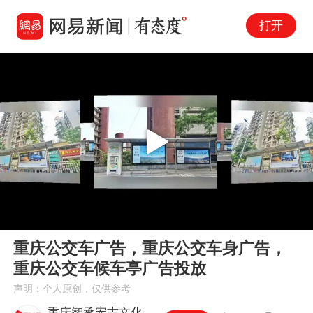
打开
Play
00:00
00:23
En
重庆公交车广告，重庆公交车身广告，
fu
重庆公交车候车亭广告投放
声明：个人原创，仅供参考
重庆智承宏志文化传