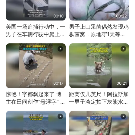
00:10
00:22
美国一场追捕行动中，一
男子上山采菌偶然发现鸡
男子在车辆行驶中爬上车
枞菌窝，原地守1天等它
顶跳舞。（新京报）
长大：挖了140多朵
00:17
00:21
惊艳！字都飘起来了 博
距离仅几英尺！阿拉斯加
主在田间创作“悬浮字” 网
一男子淡定拍下灰熊水中
友：真·裸眼3D！
捕食鲑鱼全程