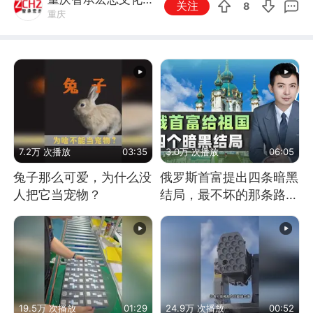
关注
8
重庆
媒
7.2万 次播放
03:35
3.0万 次播放
06:05
兔子那么可爱，为什么没
俄罗斯首富提出四条暗黑
人把它当宠物？
结局，最不坏的那条路是
通向东方
19.5万 次播放
01:29
24.9万 次播放
00:52