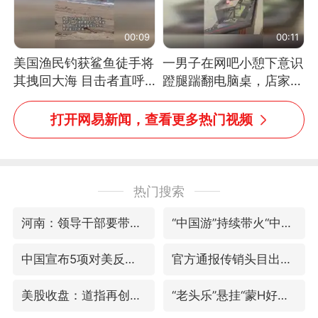
00:09
00:11
美国渔民钓获鲨鱼徒手将
一男子在网吧小憩下意识
其拽回大海 目击者直呼
蹬腿踹翻电脑桌，店家3
震惊 （视频来源：参考
台显示器与机械臂损坏
消息）
打开网易新闻，查看更多热门视频
热门搜索
河南：领导干部要带头休假
“中国游”持续带火“中国购”
中国宣布5项对美反制措施
官方通报传销头目出狱办书院
美股收盘：道指再创历史新高
“老头乐”悬挂“蒙H好几个8”上路