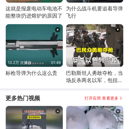
这就是报废电动车电池不
为什么战斗机要追着导弹
能整块扔进熔炉的原因了
飞行
13.2万 次播放
01:49
1.3万 次播放
02:32
标枪导弹为什么这么贵
巴勒斯坦人勇敢夺枪，当
场反杀两名以军，包括一
名少校
更多热门视频
打开应用 查看更多