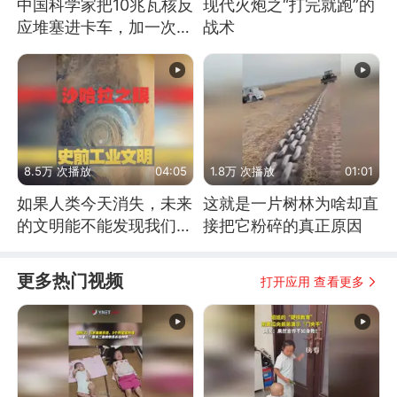
中国科学家把10兆瓦核反
现代火炮之“打完就跑”的
应堆塞进卡车，加一次燃
战术
料能跑几十年
8.5万 次播放
04:05
1.8万 次播放
01:01
如果人类今天消失，未来
这就是一片树林为啥却直
的文明能不能发现我们存
接把它粉碎的真正原因
在过？
更多热门视频
打开应用 查看更多