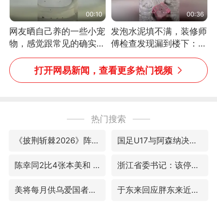
00:10
00:36
网友晒自己养的一些小宠
发泡水泥填不满，装修师
物，感觉跟常见的确实有
傅检查发现漏到楼下：出
些不一样
风口未延伸到外墙
打开网易新闻，查看更多热门视频
热门搜索
《披荆斩棘2026》阵容官宣
国足U17与阿森纳决赛取消 并列冠军
陈幸同2比4张本美和 国乒双线丢冠
浙江省委书记：该停下的坚决停下来
美将每月供乌爱国者拦截导弹
于东来回应胖东来近25年老店年底关闭