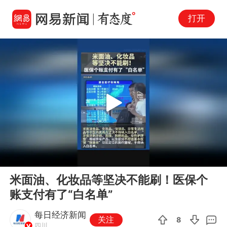
打开
Play
00:00
00:14
En
米面油、化妆品等坚决不能刷！医保个
fu
账支付有了“白名单”
每日经济新闻
关注
8
四川