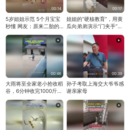
00:14
00:17
5岁姐姐示范 5个月宝宝
姐姐的“硬核教育”，用黄
秒懂 网友：原来二胎的
瓜向弟弟演示“门夹手”，
快乐长这样
网友：果然言传不如身
教！
00:46
00:39
大雨将至全家老小抢收稻
孙子考取上海交大爷爷感
谷，6分钟收完1000斤，
谢亲家母
没有一个人掉链子