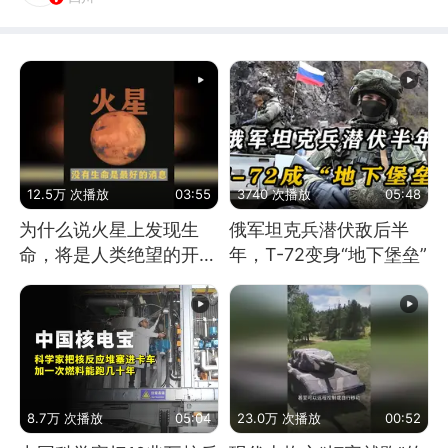
12.5万 次播放
03:55
3740 次播放
05:48
为什么说火星上发现生
俄军坦克兵潜伏敌后半
命，将是人类绝望的开
年，T-72变身“地下堡垒”
始？
8.7万 次播放
05:04
23.0万 次播放
00:52