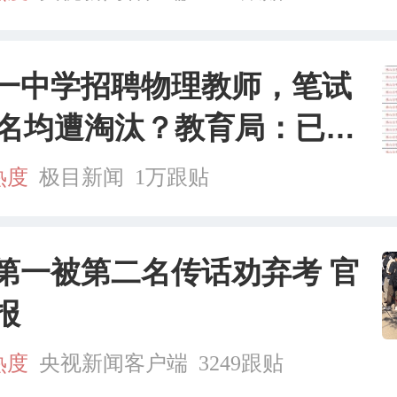
一中学招聘物理教师，笔试
3名均遭淘汰？教育局：已叫
聘，成立调查组全面核查
热度
极目新闻
1万跟贴
第一被第二名传话劝弃考 官
报
热度
央视新闻客户端
3249跟贴