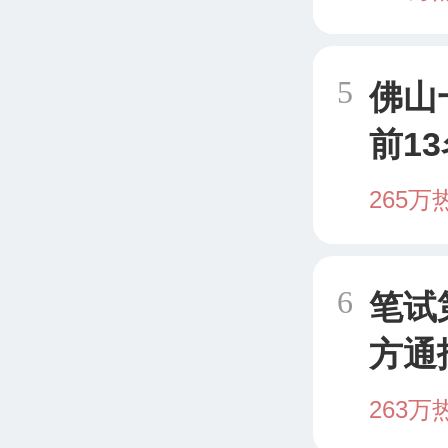
5
佛山
前1
停招
265万
6
笔试
方通
263万