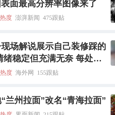
阳表面最高分辨率图像来了
万热度
澎湃新闻
475跟贴
子现场解说展示自己装修踩的
情绪稳定但充满无奈 每处都
心设计 但每处都有瑕疵 网
万热度
海外网
155跟贴
：一开始我没笑 但看到洗手
我没绷住
“兰州拉面”改名“青海拉面”
万热度
界面新闻
215跟贴