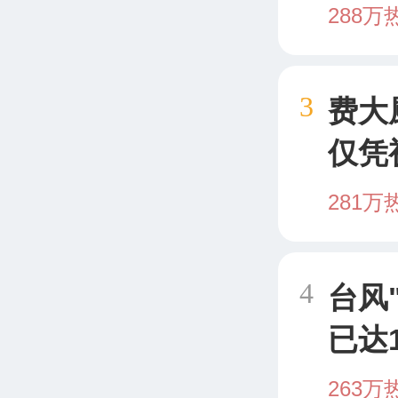
了…
288万
3
费大
仅凭
应
281万
4
台风
已达
263万