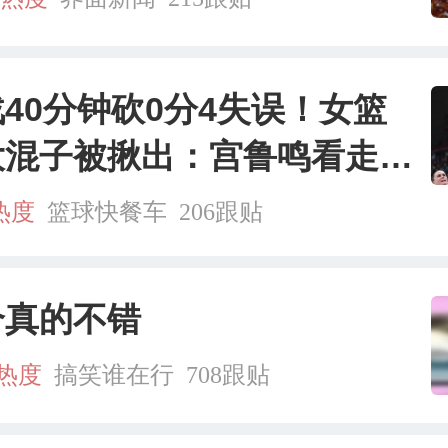
40分钟砍0分4失误！女篮
大混子被揪出：宫鲁鸣看走眼
？
热度
篮球快餐车
206跟贴
个真的不错
万热度
搞笑谁在行
708跟贴