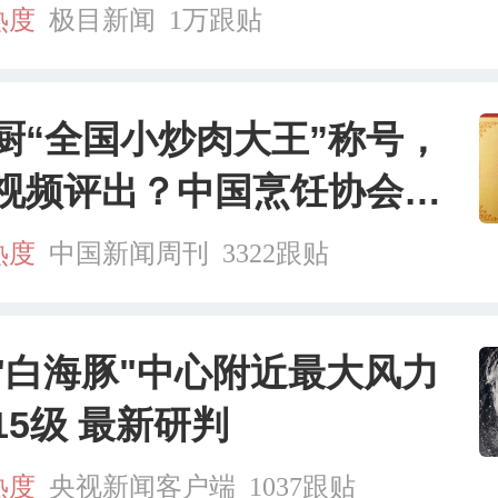
…
热度
极目新闻
1万跟贴
厨“全国小炒肉大王”称号，
视频评出？中国烹饪协会回
热度
中国新闻周刊
3322跟贴
"白海豚"中心附近最大风力
15级 最新研判
热度
央视新闻客户端
1037跟贴