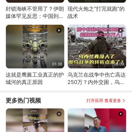
封锁海峡不管用了？伊朗
现代火炮之“打完就跑”的
媒体罕见反思：中国到底
战术
是不是在"拆台"
01:36
08:09
这就是鹰酱工业真正的护
乌克兰在战争中伤亡高达
城河的真正原因
250万？内外交困，乌克
兰这下真没人了！
更多热门视频
打开应用 查看更多