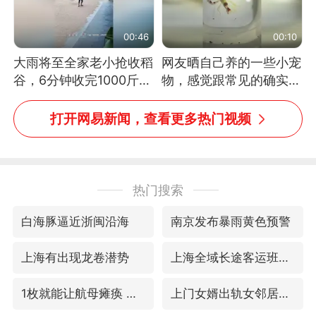
00:46
00:10
大雨将至全家老小抢收稻
网友晒自己养的一些小宠
谷，6分钟收完1000斤，
物，感觉跟常见的确实有
没有一个人掉链子
些不一样
打开网易新闻，查看更多热门视频
热门搜索
白海豚逼近浙闽沿海
南京发布暴雨黄色预警
上海有出现龙卷潜势
上海全域长途客运班次全部停运
1枚就能让航母瘫痪 轰-6J实力有多强
上门女婿出轨女邻居多年被判重婚罪