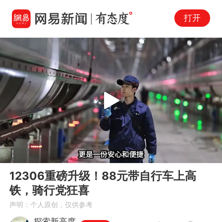
打开
Play
00:00
02:46
En
12306重磅升级！88元带自行车上高
fu
铁，骑行党狂喜
声明：个人原创，仅供参考
探索新高度