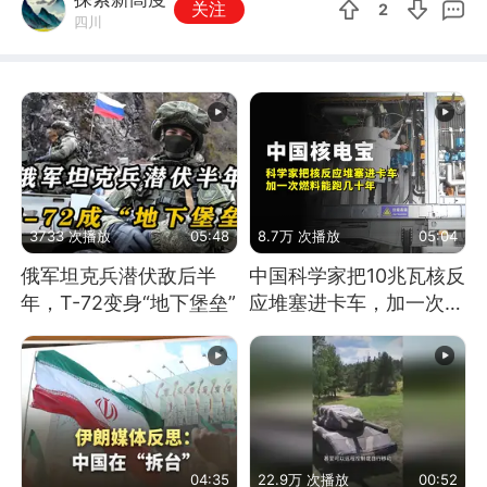
关注
2
四川
3733 次播放
05:48
8.7万 次播放
05:04
俄军坦克兵潜伏敌后半
中国科学家把10兆瓦核反
年，T-72变身“地下堡垒”
应堆塞进卡车，加一次燃
料能跑几十年
04:35
22.9万 次播放
00:52