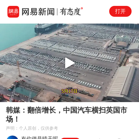
打开
Play
00:00
01:18
En
韩媒：翻倍增长，中国汽车横扫英国市
fu
场！
声明：个人原创，仅供参考
有你便是晴天呢