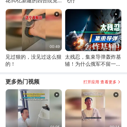
花50亿新建的四合院竟
飞行
没人住，发生了啥
00:49
03:52
见过狠的，没见过这么狠
太残忍，集束导弹轰炸基
的！
辅！为什么俄军不留一手
了？
更多热门视频
打开应用 查看更多
01:05
00:14