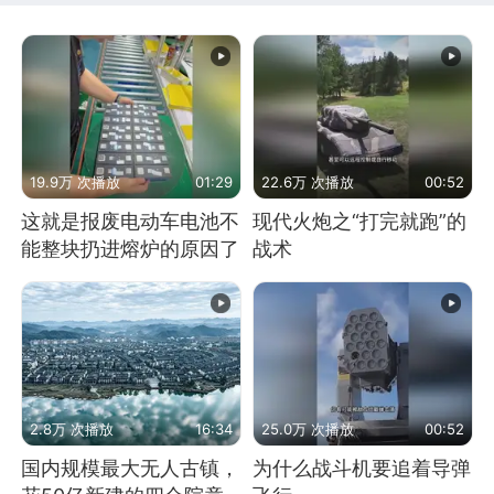
19.9万 次播放
01:29
22.6万 次播放
00:52
这就是报废电动车电池不
现代火炮之“打完就跑”的
能整块扔进熔炉的原因了
战术
2.8万 次播放
16:34
25.0万 次播放
00:52
国内规模最大无人古镇，
为什么战斗机要追着导弹