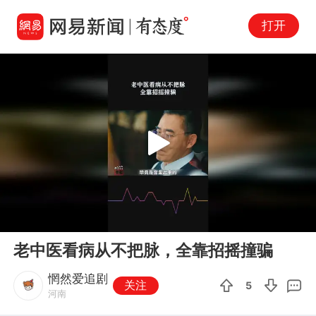
打开
Play
00:00
00:39
En
老中医看病从不把脉，全靠招摇撞骗
fu
惘然爱追剧
关注
5
河南