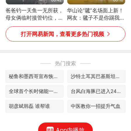
爸爸钓一天鱼一无所获，
华山论“毽”名场面上新！
母女俩临时接管钓位，用
网友：毽子不是你踢我
玩具鱼竿钓上大鱼
捡，我踢你捡吗
打开网易新闻，查看更多热门视频
热门搜索
秘鲁和墨西哥宣布恢复外交关系
沙特土耳其巴基斯坦签署共同防务协议
全球首个长时储能一体化产业园量产
台风白海豚已进入24小时警戒线
胡彦斌韩磊 谁帮谁
中医教你一招提升气血
App内播放