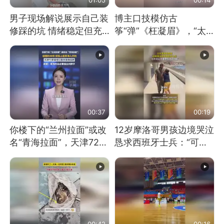
男子现场解说展示自己装
博主口技模仿古
修踩的坑 情绪稳定但充
筝“弹”《枉凝眉》，“太
满无奈 每处都有精心设
像了～你是吃古筝长大的
计 但每处都有瑕疵 网
吗？”“或将成为首位考级
友：一开始我没笑 但看
不带古筝的选手。”（来
到洗手盆我没绷住
源：新华每日电讯）
00:37
00:19
你楼下的“兰州拉面”或改
12岁摩洛哥男孩边境哭泣
名“青海拉面”，天津72家
恳求西班牙士兵：“可不
面馆已集体更换招牌
可以不要把我遣返回国”
00:42
00:16