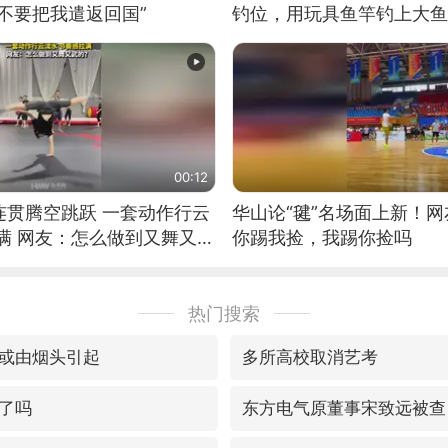
不要把我遣返回国”
钓位，用玩具鱼竿钓上大鱼
00:12
连贯腾空跳跃 一套动作行云
华山论“毽”名场面上新！
满 网友：怎么做到又舞又武
你踢我捡，我踢你捡吗
热门搜索
或由烟头引起
多所高校取消艺考
了吗
东方电气原董事宋致远被查