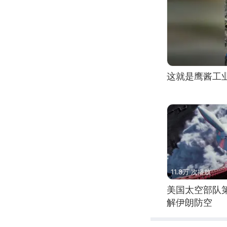
这就是鹰酱工
11.8万 次播放
美国太空部队
解伊朗防空