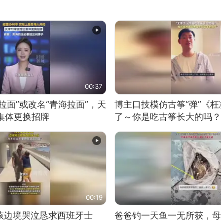
00:37
拉面”或改名“青海拉面”，天
博主口技模仿古筝“弹”《枉
集体更换招牌
了～你是吃古筝长大的吗？
位考级不带古筝的选手。”
日电讯）
00:19
男孩边境哭泣恳求西班牙士
爸爸钓一天鱼一无所获，母