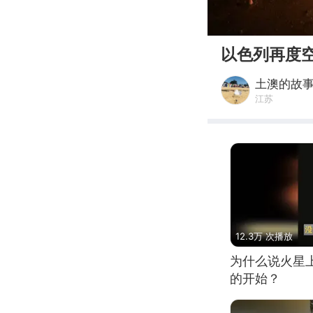
00:00
以色列再度
土澳的故
江苏
12.3万 次播放
为什么说火星
的开始？