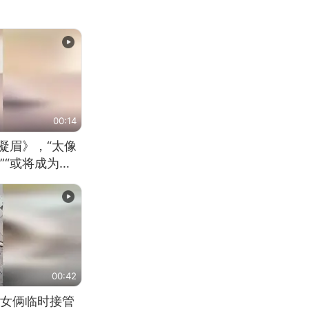
00:14
凝眉》，“太像
”“或将成为首
（来源：新华每
00:42
女俩临时接管