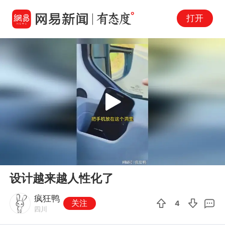
打开
Play
00:00
00:13
En
设计越来越人性化了
fu
疯狂鸭
关注
4
四川