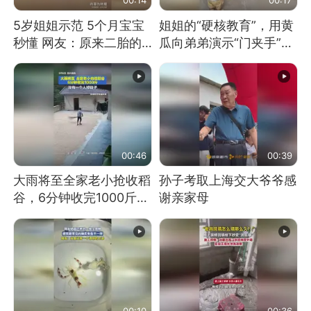
5岁姐姐示范 5个月宝宝
姐姐的“硬核教育”，用黄
秒懂 网友：原来二胎的
瓜向弟弟演示“门夹手”，
快乐长这样
网友：果然言传不如身
教！
00:46
00:39
大雨将至全家老小抢收稻
孙子考取上海交大爷爷感
谷，6分钟收完1000斤，
谢亲家母
没有一个人掉链子
00:10
00:36