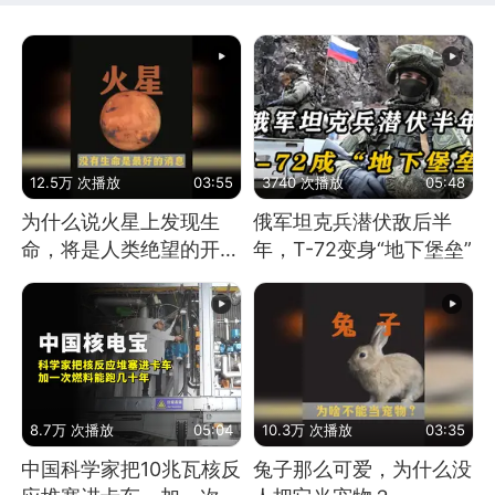
12.5万 次播放
03:55
3740 次播放
05:48
为什么说火星上发现生
俄军坦克兵潜伏敌后半
命，将是人类绝望的开
年，T-72变身“地下堡垒”
始？
8.7万 次播放
05:04
10.3万 次播放
03:35
中国科学家把10兆瓦核反
兔子那么可爱，为什么没