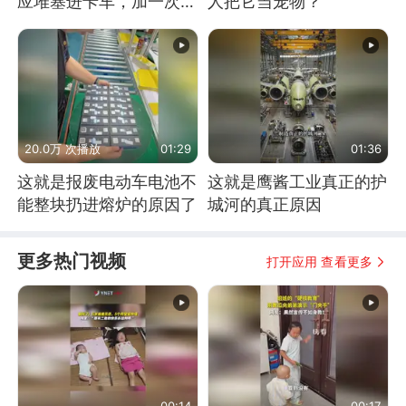
应堆塞进卡车，加一次燃
人把它当宠物？
料能跑几十年
20.0万 次播放
01:29
01:36
这就是报废电动车电池不
这就是鹰酱工业真正的护
能整块扔进熔炉的原因了
城河的真正原因
更多热门视频
打开应用 查看更多
00:14
00:17