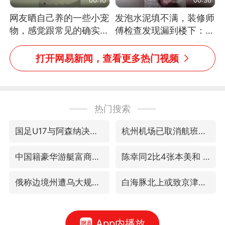
网友晒自己养的一些小宠
发泡水泥填不满，装修师
物，感觉跟常见的确实有
傅检查发现漏到楼下：出
些不一样
风口未延伸到外墙
打开网易新闻，查看更多热门视频
热门搜索
国足U17与阿森纳决赛取消 并列冠军
杭州机场已取消航班388架次
中国籍豪华游艇富商之子在泰国被杀
陈幸同2比4张本美和 国乒双线丢冠
俄称边境州遭乌大规模袭击已致13伤
白海豚北上或致京津冀暴雨
App内播放