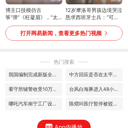
博主口技模仿古
12岁摩洛哥男孩边境哭泣
筝“弹”《枉凝眉》，“太
恳求西班牙士兵：“可不
像了～你是吃古筝长大的
可以不要把我遣返回国”
吗？”“或将成为首位考级
打开网易新闻，查看更多热门视频
不带古筝的选手。”（来
源：新华每日电讯）
热门搜索
我国编制完成新版全月地质图
中方回应是否在太平洋海底开采稀土
看守所辅警收受10万获刑1年
台风白海豚进入48小时警戒线
哪吒汽车南宁工厂设备降价20%拍卖
陈熠叫医疗暂停被驳回 带伤遭逆转
App内播放