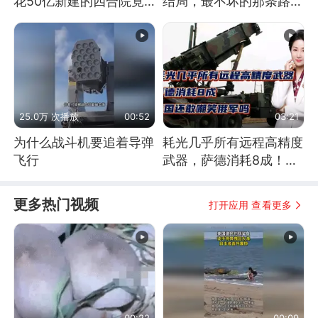
花50亿新建的四合院竟
结局，最不坏的那条路是
没人住，发生了啥
通向东方
25.0万 次播放
00:52
03:21
为什么战斗机要追着导弹
耗光几乎所有远程高精度
飞行
武器，萨德消耗8成！美
国还敢嘲笑俄军吗
更多热门视频
打开应用 查看更多
00:22
00:09