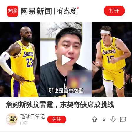
打开
Play
00:00
00:41
En
詹姆斯独抗雷霆，东契奇缺席成挑战
fu
毛球日常记
关注
5
山东