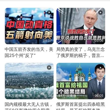
09:07
03:06
中国五箭齐发的当天，美
局势真的变了，乌克兰念
国25个州“反了”
了俄罗斯的稿子，普京说
战胜自己就是胜利
1.8万 次播放
16:34
3.1万 次播放
06:05
国内规模最大无人古镇，
俄罗斯首富提出四条暗黑