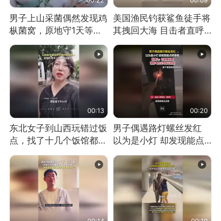
男子上山采菌偶然发现鸡
美国渔民钓获鲨鱼徒手将
枞菌窝，原地守1天等它
其拽回大海 目击者直呼
长大：挖了140多朵
震惊 （视频来源：参考
消息）
00:13
00:20
东北女子到山西玩错过饭
男子偶遇路灯螺丝发红
点，找了十几个饭馆都没
以为是小灯 却发现能点
开门：午休到几点
燃香烟 当事人：已报警
处理
00:14
00:19