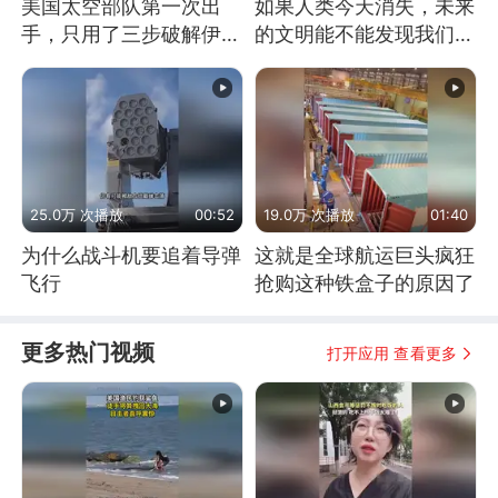
美国太空部队第一次出
如果人类今天消失，未来
手，只用了三步破解伊朗
的文明能不能发现我们存
防空
在过？
25.0万 次播放
00:52
19.0万 次播放
01:40
为什么战斗机要追着导弹
这就是全球航运巨头疯狂
飞行
抢购这种铁盒子的原因了
更多热门视频
打开应用 查看更多