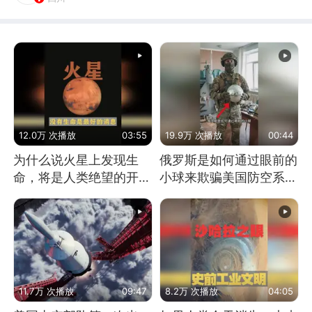
12.0万 次播放
03:55
19.9万 次播放
00:44
为什么说火星上发现生
俄罗斯是如何通过眼前的
命，将是人类绝望的开
小球来欺骗美国防空系统
始？
的
11.7万 次播放
09:47
8.2万 次播放
04:05