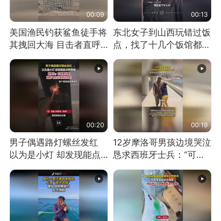
00:09
00:13
美国渔民钓获鲨鱼徒手将
东北女子到山西玩错过饭
其拽回大海 目击者直呼
点，找了十几个饭馆都没
震惊 （视频来源：参考
开门：午休到几点
消息）
00:20
00:19
男子偶遇路灯螺丝发红
12岁摩洛哥男孩边境哭泣
以为是小灯 却发现能点
恳求西班牙士兵：“可不
燃香烟 当事人：已报警
可以不要把我遣返回国”
处理