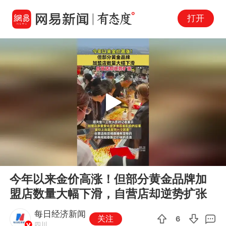
打开
Play
00:00
00:08
En
今年以来金价高涨！但部分黄金品牌加
fu
盟店数量大幅下滑，自营店却逆势扩张
每日经济新闻
关注
6
四川