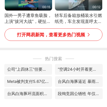
00:15
00:12
国外一男子遭章鱼吸脸，
轿车后备箱放桶装水引燃
上演“拔河大战”，硬扯加
纸壳，车主发现直呼太危
铁棒敲打方才挣脱
险，“拍出来让大家都避
免这个危险”
打开网易新闻，查看更多热门视频
热门搜索
公司“上四休三”但要降薪1000元
“空调24小时开着更省电”不实
Meta被判支付5.67亿美元
台风白海豚逼近 暴雨大暴雨来袭
台风白海豚环流面积近似13个浙江
段绚竞因公牺牲 年仅44岁