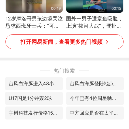
00:19
00:15
12岁摩洛哥男孩边境哭泣
国外一男子遭章鱼吸脸，
恳求西班牙士兵：“可不
上演“拔河大战”，硬扯加
可以不要把我遣返回国”
铁棒敲打方才挣脱
打开网易新闻，查看更多热门视频
热门搜索
台风白海豚进入48小时警戒线
台风白海豚登陆地点更新
U17国足1分钟轰2球
今年已有4位周星驰电影配角去世
宇树科技发行价格150.80元/股
中方回应是否在太平洋海底开采稀土