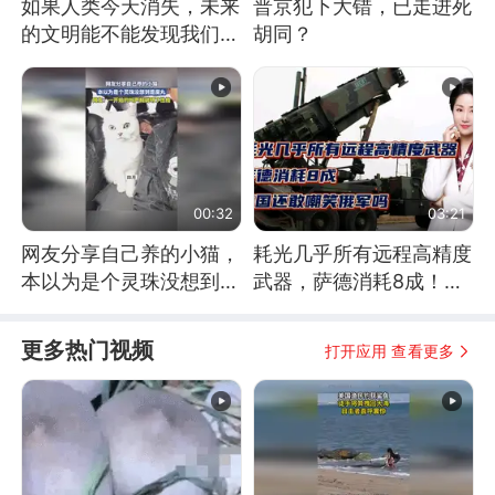
如果人类今天消失，未来
普京犯下大错，已走进死
的文明能不能发现我们存
胡同？
在过？
00:32
03:21
网友分享自己养的小猫，
耗光几乎所有远程高精度
本以为是个灵珠没想到是
武器，萨德消耗8成！美
魔丸
国还敢嘲笑俄军吗
更多热门视频
打开应用 查看更多