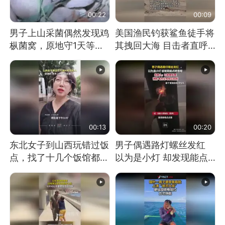
00:22
00:09
男子上山采菌偶然发现鸡
美国渔民钓获鲨鱼徒手将
枞菌窝，原地守1天等它
其拽回大海 目击者直呼
长大：挖了140多朵
震惊 （视频来源：参考
消息）
00:13
00:20
东北女子到山西玩错过饭
男子偶遇路灯螺丝发红
点，找了十几个饭馆都没
以为是小灯 却发现能点
开门：午休到几点
燃香烟 当事人：已报警
处理