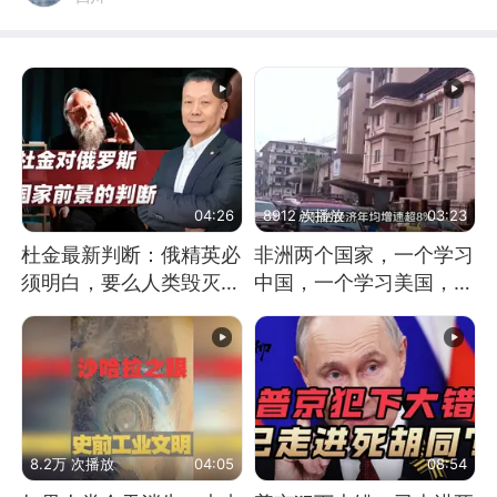
04:26
8912 次播放
03:23
杜金最新判断：俄精英必
非洲两个国家，一个学习
须明白，要么人类毁灭，
中国，一个学习美国，结
要么俄毁灭
果怎么样了？
8.2万 次播放
04:05
08:54