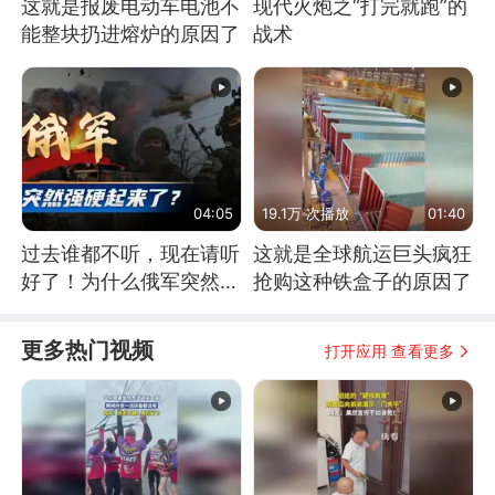
这就是报废电动车电池不
现代火炮之“打完就跑”的
能整块扔进熔炉的原因了
战术
04:05
19.1万 次播放
01:40
过去谁都不听，现在请听
这就是全球航运巨头疯狂
好了！为什么俄军突然强
抢购这种铁盒子的原因了
硬起来了？
更多热门视频
打开应用 查看更多