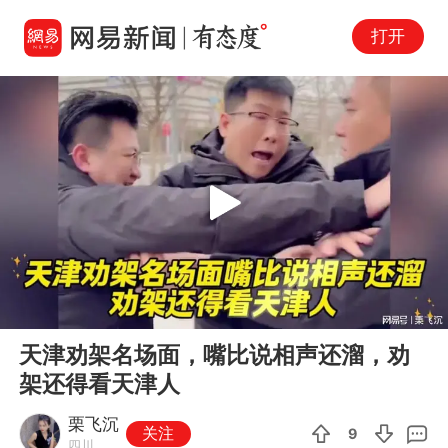
打开
Play
00:00
01:33
En
天津劝架名场面，嘴比说相声还溜，劝
fu
架还得看天津人
栗飞沉
关注
9
四川