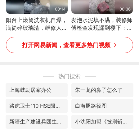
00:14
00:36
阳台上滚筒洗衣机自爆，
发泡水泥填不满，装修师
满筒碎玻璃渣，维修人员
傅检查发现漏到楼下：出
称是人为原因，从未见过
风口未延伸到外墙
洗衣机自爆
打开网易新闻，查看更多热门视频
热门搜索
上海鼓励居家办公
朱一龙的鼻子怎么了
路虎卫士110 HSE限时降价
白海豚路径图
新疆生产建设兵团生态环境局原局长被查
小沈阳加盟《披荆斩棘》