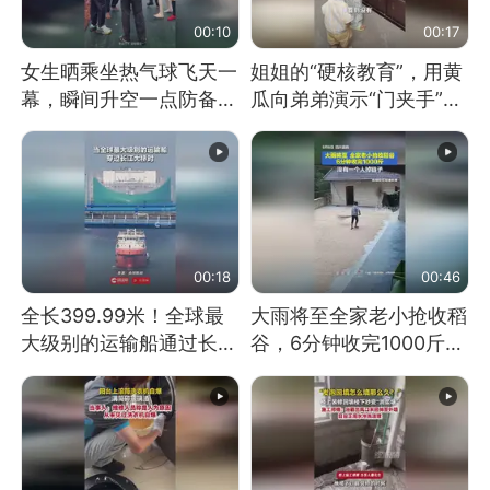
00:10
00:17
女生晒乘坐热气球飞天一
姐姐的“硬核教育”，用黄
幕，瞬间升空一点防备都
瓜向弟弟演示“门夹手”，
没有
网友：果然言传不如身
教！
00:18
00:46
全长399.99米！全球最
大雨将至全家老小抢收稻
大级别的运输船通过长江
谷，6分钟收完1000斤，
大桥这一幕，太震撼了！
没有一个人掉链子