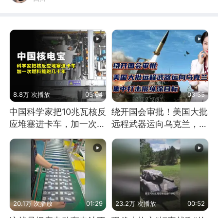
8.8万 次播放
05:04
03:35
中国科学家把10兆瓦核反
绕开国会审批！美国大批
应堆塞进卡车，加一次燃
远程武器运向乌克兰，集
料能跑几十年
中打击俄纵深目标
20.1万 次播放
01:29
23.2万 次播放
00:52