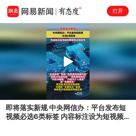
打开
Play
00:00
00:10
En
即将落实新规 中央网信办：平台发布短
fu
视频必选6类标签 内容标注设为短视频
发布必经环节