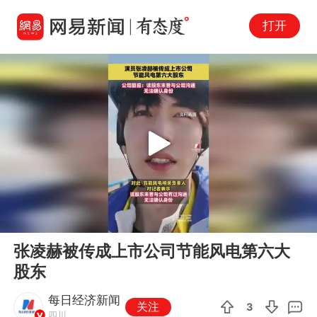
打开
Play
00:00
00:08
En
张凌赫被传成上市公司节能风电第六大
fu
股东
每日经济新闻
关注
3
四川