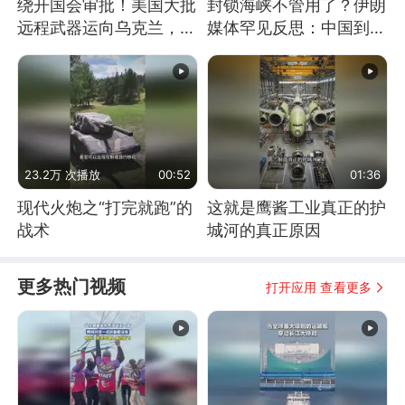
绕开国会审批！美国大批
封锁海峡不管用了？伊朗
远程武器运向乌克兰，集
媒体罕见反思：中国到底
中打击俄纵深目标
是不是在"拆台"
23.2万 次播放
00:52
01:36
现代火炮之“打完就跑”的
这就是鹰酱工业真正的护
战术
城河的真正原因
更多热门视频
打开应用 查看更多