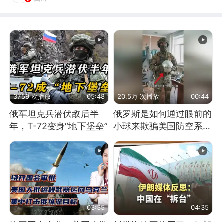
3759 次播放
05:48
20.5万 次播放
00:44
俄军坦克兵潜伏敌后半
俄罗斯是如何通过眼前的
年，T-72变身“地下堡垒”
小球来欺骗美国防空系统
的
03:35
04:35