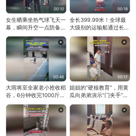
00:10
00:18
女生晒乘坐热气球飞天一
全长399.99米！全球最
幕，瞬间升空一点防备都
大级别的运输船通过长江
没有
大桥这一幕，太震撼了！
00:46
00:17
大雨将至全家老小抢收稻
姐姐的“硬核教育”，用黄
谷，6分钟收完1000斤，
瓜向弟弟演示“门夹手”，
没有一个人掉链子
网友：果然言传不如身
教！