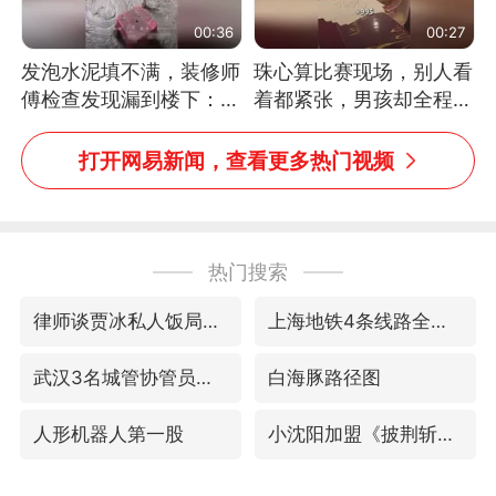
00:36
00:27
发泡水泥填不满，装修师
珠心算比赛现场，别人看
傅检查发现漏到楼下：出
着都紧张，男孩却全程气
风口未延伸到外墙
定神闲、从容作答，最终
拿下冠军。网友：这淡定
打开网易新闻，查看更多热门视频
的样子，一看就是有实
力！（人民日报）
热门搜索
律师谈贾冰私人饭局被偷拍
上海地铁4条线路全线停运
武汉3名城管协管员殴打摊主被刑拘
白海豚路径图
人形机器人第一股
小沈阳加盟《披荆斩棘》