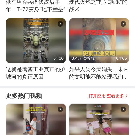
俄军坦克兵潜伏敌后半
现代火炮之“打完就跑”的
年，T-72变身“地下堡垒”
战术
01:36
8.4万 次播放
04:05
这就是鹰酱工业真正的护
如果人类今天消失，未来
城河的真正原因
的文明能不能发现我们存
在过？
更多热门视频
打开应用 查看更多