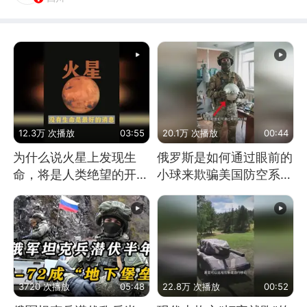
12.3万 次播放
03:55
20.1万 次播放
00:44
为什么说火星上发现生
俄罗斯是如何通过眼前的
命，将是人类绝望的开
小球来欺骗美国防空系统
始？
的
3720 次播放
05:48
22.8万 次播放
00:52