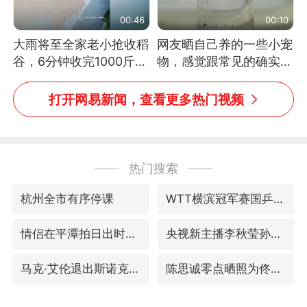
00:46
00:10
大雨将至全家老小抢收稻
网友晒自己养的一些小宠
谷，6分钟收完1000斤，
物，感觉跟常见的确实有
没有一个人掉链子
些不一样
打开网易新闻，查看更多热门视频
热门搜索
杭州全市有序停课
WTT横滨冠军赛国乒女单三将晋级四强
情侣在平潭拍日出时坠崖致一死一伤
央视新主播李秋莹孙亚鹏亮相
马克·艾伦退出斯诺克中国公开赛
陈思诚零点晒照为佟丽娅庆生