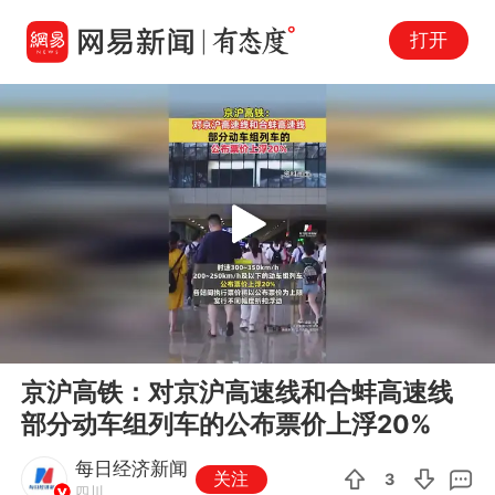
打开
Play
00:00
00:06
En
京沪高铁：对京沪高速线和合蚌高速线
fu
部分动车组列车的公布票价上浮20%
每日经济新闻
关注
3
四川