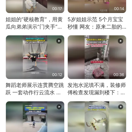
00:17
00:14
姐姐的“硬核教育”，用黄
5岁姐姐示范 5个月宝宝
瓜向弟弟演示“门夹手”，
秒懂 网友：原来二胎的
网友：果然言传不如身
快乐长这样
教！
00:12
00:36
舞蹈老师展示连贯腾空跳
发泡水泥填不满，装修师
跃 一套动作行云流水 节
傅检查发现漏到楼下：出
奏感拉满 网友：怎么做
风口未延伸到外墙
到又舞又武的？