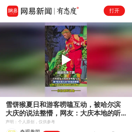
打开
Play
00:00
00:36
En
雪饼猴夏日和游客唠嗑互动，被哈尔滨
fu
大庆的说法整懵，网友：大庆本地的听
完也懵了
声明：个人原创，仅供参考
奇观趣闻