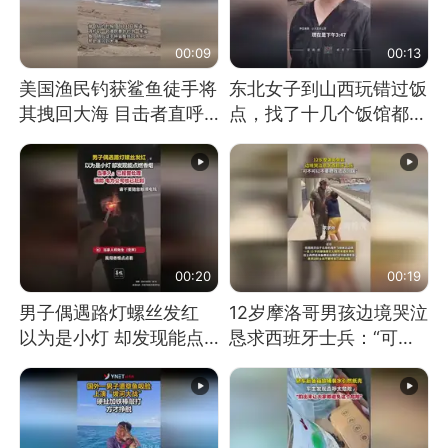
00:09
00:13
美国渔民钓获鲨鱼徒手将
东北女子到山西玩错过饭
其拽回大海 目击者直呼
点，找了十几个饭馆都没
震惊 （视频来源：参考
开门：午休到几点
消息）
00:20
00:19
男子偶遇路灯螺丝发红
12岁摩洛哥男孩边境哭泣
以为是小灯 却发现能点
恳求西班牙士兵：“可不
燃香烟 当事人：已报警
可以不要把我遣返回国”
处理