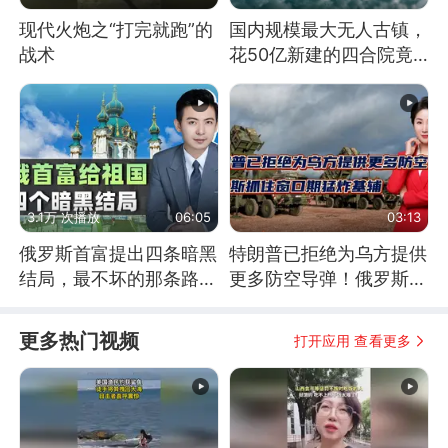
现代火炮之“打完就跑”的
国内规模最大无人古镇，
战术
花50亿新建的四合院竟
没人住，发生了啥
3.1万 次播放
06:05
03:13
俄罗斯首富提出四条暗黑
特朗普已拒绝为乌方提供
结局，最不坏的那条路是
更多防空导弹！俄罗斯抓
通向东方
住窗口期猛炸基辅
更多热门视频
打开应用 查看更多