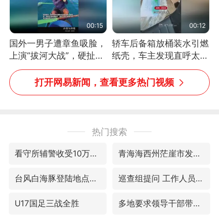
00:15
00:12
国外一男子遭章鱼吸脸，
轿车后备箱放桶装水引燃
上演“拔河大战”，硬扯加
纸壳，车主发现直呼太危
铁棒敲打方才挣脱
险，“拍出来让大家都避
免这个危险”
打开网易新闻，查看更多热门视频
热门搜索
看守所辅警收受10万获刑1年
青海海西州茫崖市发生3.1级地震
台风白海豚登陆地点更新
巡查组提问 工作人员偷用手机查答案
U17国足三战全胜
多地要求领导干部带头休假