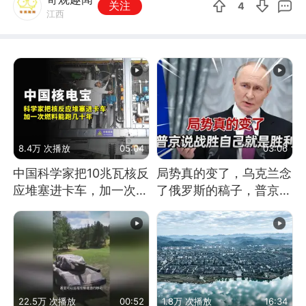
关注
4
江西
8.4万 次播放
05:04
03:06
中国科学家把10兆瓦核反
局势真的变了，乌克兰念
应堆塞进卡车，加一次燃
了俄罗斯的稿子，普京说
料能跑几十年
战胜自己就是胜利
22.5万 次播放
00:52
1.8万 次播放
16:34