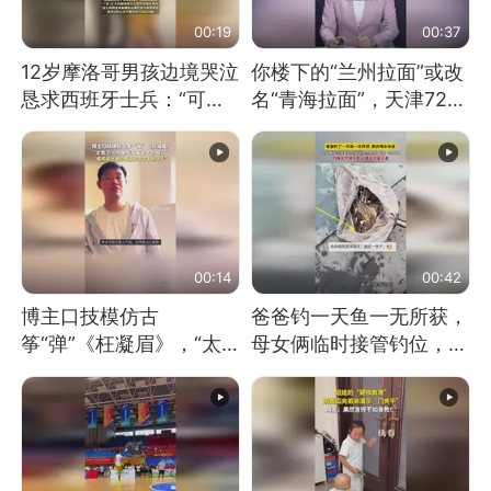
00:19
00:37
12岁摩洛哥男孩边境哭泣
你楼下的“兰州拉面”或改
恳求西班牙士兵：“可不
名“青海拉面”，天津72家
可以不要把我遣返回国”
面馆已集体更换招牌
00:14
00:42
博主口技模仿古
爸爸钓一天鱼一无所获，
筝“弹”《枉凝眉》，“太
母女俩临时接管钓位，用
像了～你是吃古筝长大的
玩具鱼竿钓上大鱼
吗？”“或将成为首位考级
不带古筝的选手。”（来
源：新华每日电讯）