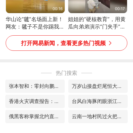
00:16
00:17
华山论“毽”名场面上新！
姐姐的“硬核教育”，用黄
网友：毽子不是你踢我
瓜向弟弟演示“门夹手”，
捡，我踢你捡吗
网友：果然言传不如身
教！
打开网易新闻，查看更多热门视频
热门搜索
张本智和：零封向鹏不意外
万岁山接盘烂尾恒大文旅城
香港火灾调查报告：大火或由烟头引起
台风白海豚闭眼浙江上海处于危险半圆
俄黑客称掌握北约直接参与袭俄证据
云南一地村民过火把节意外灼伤16人