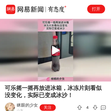
打开
Play
00:00
00:12
En
可乐摇一摇再放进冰箱，冰冻片刻看似
fu
没变化，实际已变成冰沙！
眯眼的少女
关注
4
山东