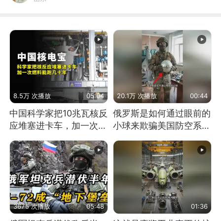
8.5万 次播放
05:04
20.1万 次播放
00:44
中国科学家把10兆瓦核反
俄罗斯是如何通过眼前的
应堆塞进卡车，加一次燃
小球来欺骗美国防空系统
料能跑几十年
的
3675 次播放
05:48
01:36