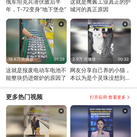
俄军坦克兵潜伏敌后半
这就是鹰酱工业真正的护
年，T-72变身“地下堡垒”
城河的真正原因
19.9万 次播放
01:29
2.9万 次播放
00:32
这就是报废电动车电池不
网友分享自己养的小猫，
能整块扔进熔炉的原因了
本以为是个灵珠没想到是
魔丸
更多热门视频
打开应用 查看更多