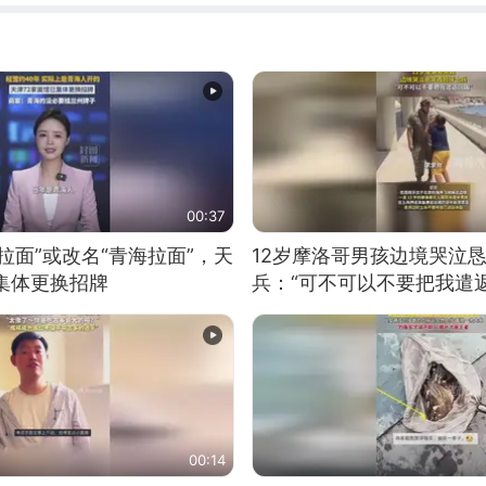
00:37
拉面”或改名“青海拉面”，天
12岁摩洛哥男孩边境哭泣
集体更换招牌
兵：“可不可以不要把我遣返
00:14