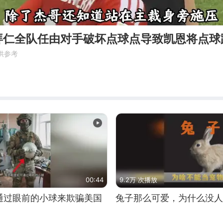
拜仁全队任由对手破坏点球点导致凯恩将点球
供参考
00:44
9.2万 次播放
通过眼前的小球来欺骗美国
兔子那么可爱，为什么没人