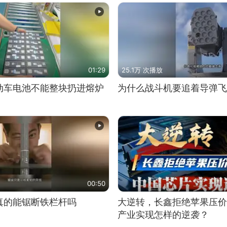
01:29
25.1万 次播放
动车电池不能整块扔进熔炉
为什么战斗机要追着导弹飞
00:50
真的能锯断铁栏杆吗
大逆转，长鑫拒绝苹果压价
产业实现怎样的逆袭？