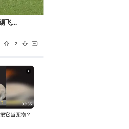
00:44
Enter
踢飞…
fullscreen
2
03:35
把它当宠物？