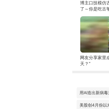
博主口技模仿古
了～你是吃古筝
位考级不带古
日电讯）
网友分享家里
天？”
用AI造出新病
美股创4月份以