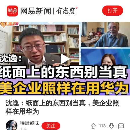
打开
Play
00:00
02:46
En
沈逸：纸面上的东西别当真，美企业照
fu
样在用华为
特厨魏味
关注
113
山东