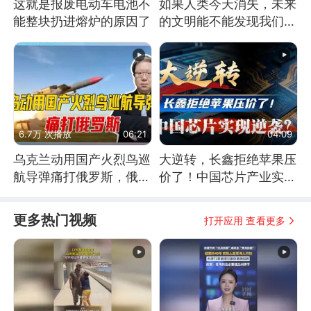
这就是报废电动车电池不
如果人类今天消失，未来
能整块扔进熔炉的原因了
的文明能不能发现我们存
在过？
6.7万 次播放
06:21
04:09
乌克兰动用国产火烈鸟巡
大逆转，长鑫拒绝苹果压
航导弹痛打俄罗斯，俄军
价了！中国芯片产业实现
为什么没能拦截？
怎样的逆袭？
更多热门视频
打开应用 查看更多