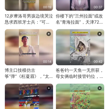
00:19
00:37
12岁摩洛哥男孩边境哭泣
你楼下的“兰州拉面”或改
恳求西班牙士兵：“可不
名“青海拉面”，天津72家
可以不要把我遣返回国”
面馆已集体更换招牌
00:14
00:42
博主口技模仿古
爸爸钓一天鱼一无所获，
筝“弹”《枉凝眉》，“太
母女俩临时接管钓位，用
像了～你是吃古筝长大的
玩具鱼竿钓上大鱼
吗？”“或将成为首位考级
不带古筝的选手。”（来
源：新华每日电讯）