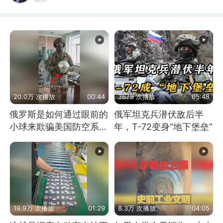
20.0万 次播放
00:44
3675 次播放
05:48
俄罗斯是如何通过眼前的
俄军坦克兵潜伏敌后半
小球来欺骗美国防空系统
年，T-72变身“地下堡垒”
的
19.9万 次播放
01:29
8.3万 次播放
04:05