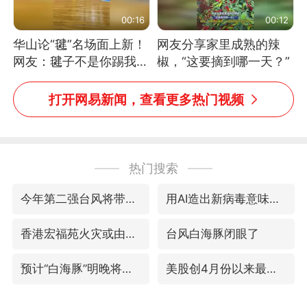
00:16
00:12
华山论“毽”名场面上新！
网友分享家里成熟的辣
网友：毽子不是你踢我
椒，“这要摘到哪一天？”
捡，我踢你捡吗
打开网易新闻，查看更多热门视频
热门搜索
今年第二强台风将带来多大影响
用AI造出新病毒意味着什么
香港宏福苑火灾或由烟头引起
台风白海豚闭眼了
预计“白海豚”明晚将在浙江舟山到福建福鼎一带沿海登陆
美股创4月份以来最大单周涨幅