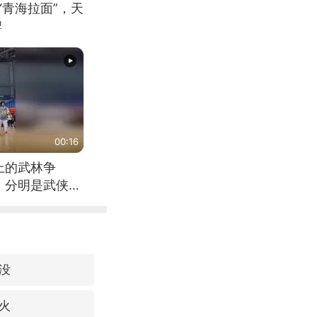
“青海拉面”，天
牌
00:16
上的武林争
，分明是武侠片
没
火