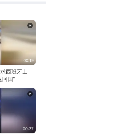
00:19
恳求西班牙士
回国”
00:37