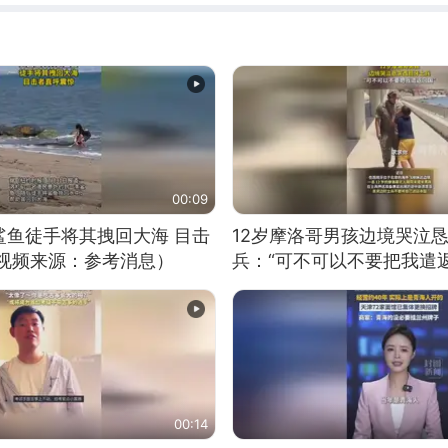
00:09
鲨鱼徒手将其拽回大海 目击
12岁摩洛哥男孩边境哭泣
（视频来源：参考消息）
兵：“可不可以不要把我遣返
00:14