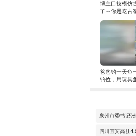
博主口技模仿古
了～你是吃古筝
位考级不带古
日电讯）
爸爸钓一天鱼
钓位，用玩具
泉州市委书记张
四川宜宾高县4.