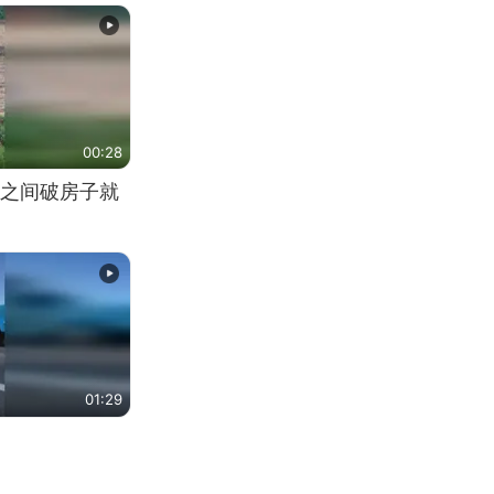
00:28
之间破房子就
01:29