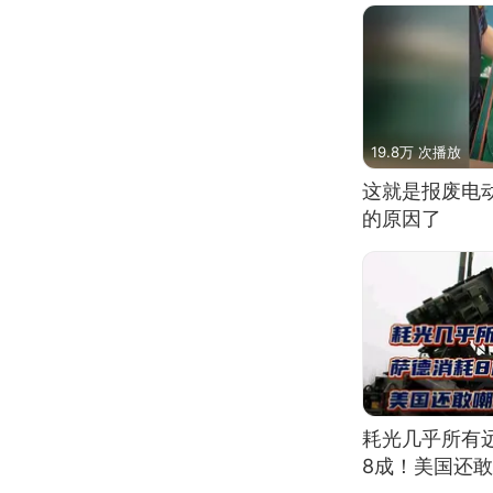
19.8万 次播放
这就是报废电
的原因了
耗光几乎所有
8成！美国还