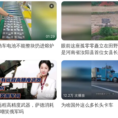
01:29
动车电池不能整块扔进熔炉
眼前这座孤零零矗立在田野
是河南省汝阳县首位女县长
03:21
12.2万 次播放
远程高精度武器，萨德消耗
为啥国外这么多长头卡车
敢嘲笑俄军吗