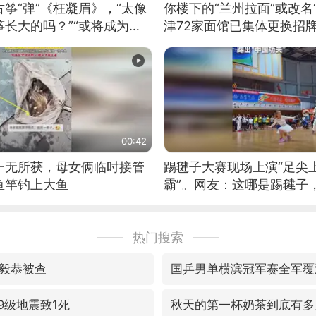
筝“弹”《枉凝眉》，“太像
你楼下的“兰州拉面”或改名
长大的吗？”“或将成为首
津72家面馆已集体更换招
筝的选手。”（来源：新华每
00:42
一无所获，母女俩临时接管
踢毽子大赛现场上演“足尖
鱼竿钓上大鱼
霸”。网友：这哪是踢毽子
现场！#睡个好觉
热门搜索
毅恭被查
国乒男单横滨冠军赛全军覆
9级地震致1死
秋天的第一杯奶茶到底有多