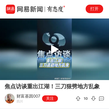
打开
Play
00:00
02:19
En
焦点访谈重出江湖！三刀狠劈地方乱象
fu
财富基因007
关注
10
四川