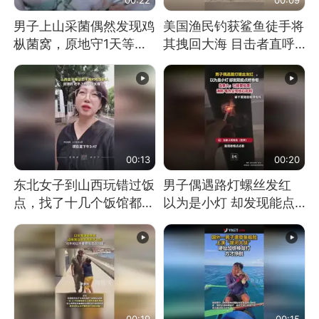
男子上山采菌偶然发现鸡
美国渔民钓获鲨鱼徒手将
枞菌窝，原地守1天等它
其拽回大海 目击者直呼
长大：挖了140多朵
震惊 （视频来源：参考
消息）
00:13
00:20
东北女子到山西玩错过饭
男子偶遇路灯螺丝发红
点，找了十几个饭馆都没
以为是小灯 却发现能点
开门：午休到几点
燃香烟 当事人：已报警
处理
00:19
00:15