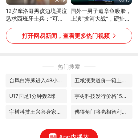
12岁摩洛哥男孩边境哭泣
国外一男子遭章鱼吸脸，
恳求西班牙士兵：“可不
上演“拔河大战”，硬扯加
可以不要把我遣返回国”
铁棒敲打方才挣脱
打开网易新闻，查看更多热门视频
热门搜索
台风白海豚进入48小时警戒线
五粮液渠道价一箱上涨近百元
U17国足1分钟轰2球
宇树科技发行价格150.80元/股
宇树科技王兴兴身家有望超200亿元
佛得角门将亮相智利俱乐部主场
App内播放