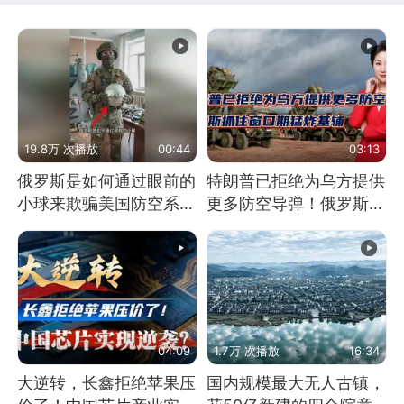
19.8万 次播放
00:44
03:13
俄罗斯是如何通过眼前的
特朗普已拒绝为乌方提供
小球来欺骗美国防空系统
更多防空导弹！俄罗斯抓
的
住窗口期猛炸基辅
04:09
1.7万 次播放
16:34
大逆转，长鑫拒绝苹果压
国内规模最大无人古镇，