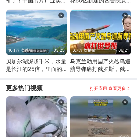
价了！中国芯片产业实现
花50亿新建的四合院竟
怎样的逆袭？
没人住，发生了啥
10.1万 次播放
03:25
6.7万 次播放
06:21
贝加尔湖深超千米，水量
乌克兰动用国产火烈鸟巡
是长江的25倍，里面的
航导弹痛打俄罗斯，俄军
鱼究竟有多大？
为什么没能拦截？
更多热门视频
打开应用 查看更多
00:22
00:09