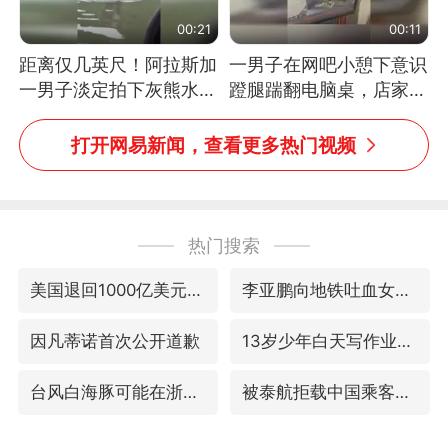
00:21
00:11
距离仅几英尺！阿拉斯加
一男子在网吧小憩下意识
一男子淡定拍下灰熊水中
蹬腿踹翻电脑桌，店家3
捕食鲑鱼全程
台显示器与机械臂损坏
打开网易新闻，查看更多热门视频
热门搜索
美国退回1000亿美元关税
李亚鹏向地铁吐血女孩捐99999元
因凡蒂诺首次公开道歉
13岁少年白天写作业晚上夜市炒粉
台风白海豚可能在浙江登陆
被泰航拒载中国乘客：免费改签没兑现