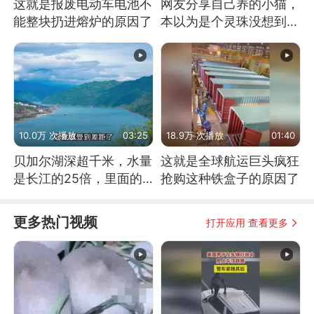
这就是报废电动车电池不
网友分享自己养的小猫，
能整块扔进熔炉的原因了
本以为是个灵珠没想到是
魔丸
10.0万 次播放
03:25
18.9万 次播放
01:40
贝加尔湖深超千米，水量
这就是全球航运巨头疯狂
是长江的25倍，里面的
抢购这种铁盒子的原因了
鱼究竟有多大？
更多热门视频
打开应用 查看更多