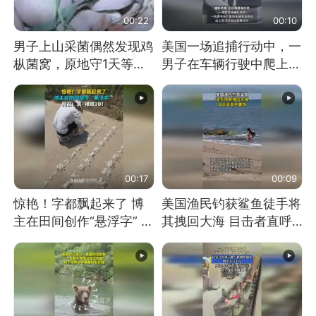
00:22
00:10
男子上山采菌偶然发现鸡
美国一场追捕行动中，一
枞菌窝，原地守1天等它
男子在车辆行驶中爬上车
长大：挖了140多朵
顶跳舞。（新京报）
00:17
00:09
惊艳！字都飘起来了 博
美国渔民钓获鲨鱼徒手将
主在田间创作“悬浮字” 网
其拽回大海 目击者直呼
友：真·裸眼3D！
震惊 （视频来源：参考
消息）