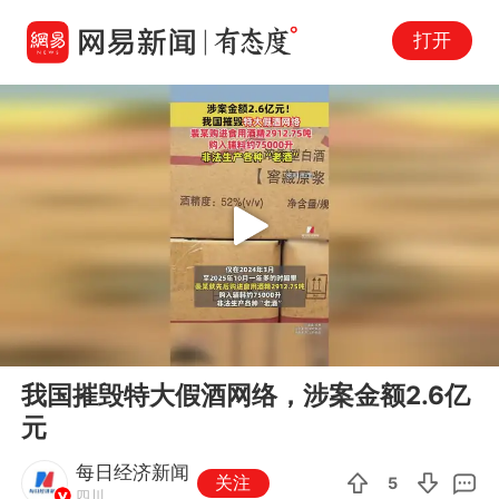
打开
Play
00:00
00:10
En
我国摧毁特大假酒网络，涉案金额2.6亿
fu
元
每日经济新闻
关注
5
四川