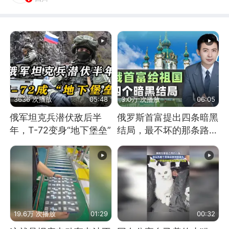
3636 次播放
05:48
3.0万 次播放
06:05
俄军坦克兵潜伏敌后半
俄罗斯首富提出四条暗黑
年，T-72变身“地下堡垒”
结局，最不坏的那条路是
通向东方
19.6万 次播放
01:29
00:32