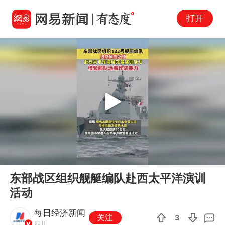
打开
Play
00:00
00:06
En
东部战区组织舰艇编队赴西太平洋演训
fu
活动
每日经济新闻
关注
3
四川