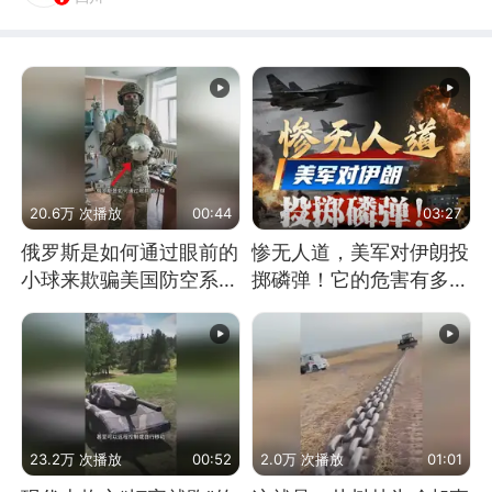
20.6万 次播放
00:44
03:27
俄罗斯是如何通过眼前的
惨无人道，美军对伊朗投
小球来欺骗美国防空系统
掷磷弹！它的危害有多
的
大？
23.2万 次播放
00:52
2.0万 次播放
01:01