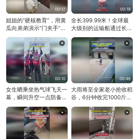
00:17
00:18
姐姐的“硬核教育”，用黄
全长399.99米！全球最
瓜向弟弟演示“门夹手”，
大级别的运输船通过长江
网友：果然言传不如身
大桥这一幕，太震撼了！
教！
00:10
00:46
女生晒乘坐热气球飞天一
大雨将至全家老小抢收稻
幕，瞬间升空一点防备都
谷，6分钟收完1000斤，
没有
没有一个人掉链子