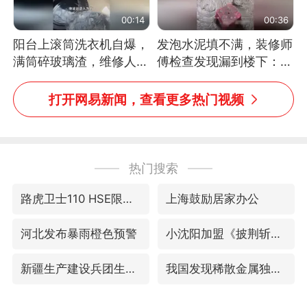
00:14
00:36
阳台上滚筒洗衣机自爆，
发泡水泥填不满，装修师
满筒碎玻璃渣，维修人员
傅检查发现漏到楼下：出
称是人为原因，从未见过
风口未延伸到外墙
洗衣机自爆
打开网易新闻，查看更多热门视频
热门搜索
路虎卫士110 HSE限时降价
上海鼓励居家办公
河北发布暴雨橙色预警
小沈阳加盟《披荆斩棘》
新疆生产建设兵团生态环境局原局长被查
我国发现稀散金属独立新矿物——乌斯河锗矿