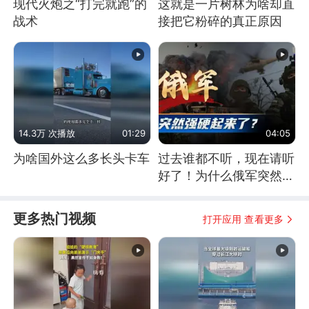
现代火炮之“打完就跑”的
这就是一片树林为啥却直
战术
接把它粉碎的真正原因
14.3万 次播放
01:29
04:05
为啥国外这么多长头卡车
过去谁都不听，现在请听
好了！为什么俄军突然强
硬起来了？
更多热门视频
打开应用 查看更多