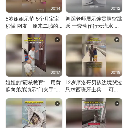
00:14
00:12
5岁姐姐示范 5个月宝宝
舞蹈老师展示连贯腾空跳
秒懂 网友：原来二胎的
跃 一套动作行云流水 节
快乐长这样
奏感拉满 网友：怎么做
到又舞又武的？
00:17
00:19
姐姐的“硬核教育”，用黄
12岁摩洛哥男孩边境哭泣
瓜向弟弟演示“门夹手”，
恳求西班牙士兵：“可不
网友：果然言传不如身
可以不要把我遣返回国”
教！