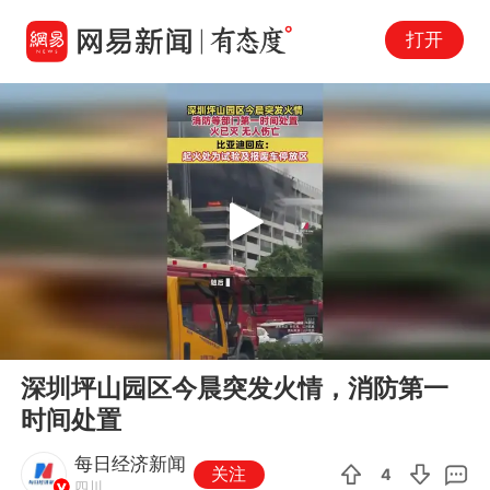
打开
Play
00:00
00:09
En
深圳坪山园区今晨突发火情，消防第一
fu
时间处置
每日经济新闻
关注
4
四川