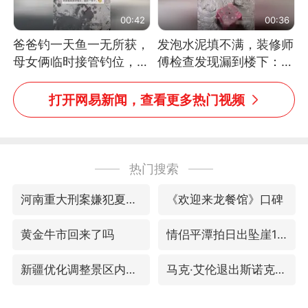
00:42
00:36
爸爸钓一天鱼一无所获，
发泡水泥填不满，装修师
母女俩临时接管钓位，用
傅检查发现漏到楼下：出
玩具鱼竿钓上大鱼
风口未延伸到外墙
打开网易新闻，查看更多热门视频
热门搜索
河南重大刑案嫌犯夏某钢落网
《欢迎来龙餐馆》口碑
黄金牛市回来了吗
情侣平潭拍日出坠崖1死1伤
新疆优化调整景区内自驾服务费
马克·艾伦退出斯诺克中国公开赛