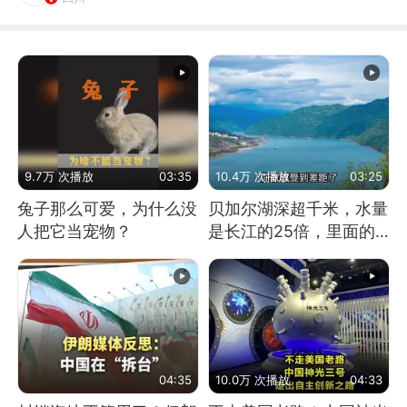
9.7万 次播放
03:35
10.4万 次播放
03:25
兔子那么可爱，为什么没
贝加尔湖深超千米，水量
人把它当宠物？
是长江的25倍，里面的
鱼究竟有多大？
04:35
10.0万 次播放
04:33