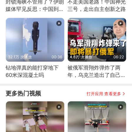
封锁海峡不管用了？伊朗
不走美国老路！中国神光
媒体罕见反思：中国到底
三号，走出自主创新之路
是不是在"拆台"
32.1万 次播放
00:36
4.8万 次播放
06:22
钻地弹真的能打穿地下
被俄军滑翔炸弹炸了两
60米深混凝土吗
年，乌克兰造出了自己
的“空中长臂”
更多热门视频
打开应用 查看更多