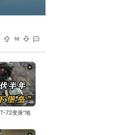
00:10
Enter
fullscreen
10
05:48
-72变身“地