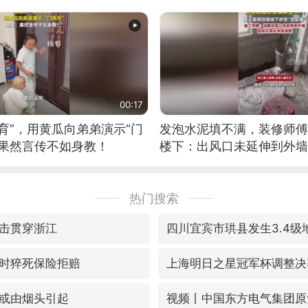
位考级不带古筝的选手。”
日电讯）
00:17
育”，用黄瓜向弟弟演示“门
发泡水泥填不满，装修师傅
：果然言传不如身教！
楼下：出风口未延伸到外墙
热门搜索
击贯穿浙江
四川宜宾市珙县发生3.4级
时猝死保险拒赔
上海明日之星冠军杯调整决
或由烟头引起