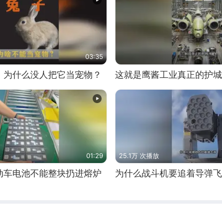
03:35
，为什么没人把它当宠物？
这就是鹰酱工业真正的护城
01:29
25.1万 次播放
动车电池不能整块扔进熔炉
为什么战斗机要追着导弹飞