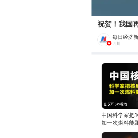
00:00
祝贺！我国
每日经济
四川
8.5万 次播放
中国科学家把
加一次燃料能