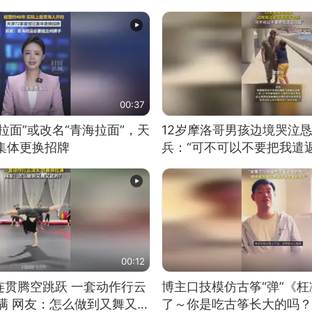
00:37
拉面”或改名“青海拉面”，天
12岁摩洛哥男孩边境哭泣
集体更换招牌
兵：“可不可以不要把我遣返
00:12
连贯腾空跳跃 一套动作行云
博主口技模仿古筝“弹”《枉
满 网友：怎么做到又舞又武
了～你是吃古筝长大的吗？