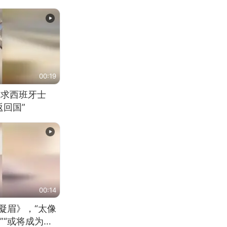
00:19
恳求西班牙士
回国”
00:14
凝眉》，“太像
”“或将成为首