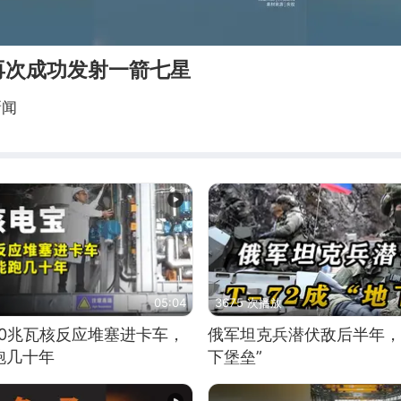
再次成功发射一箭七星
新闻
05:04
3675 次播放
10兆瓦核反应堆塞进卡车，
俄军坦克兵潜伏敌后半年，T
跑几十年
下堡垒”