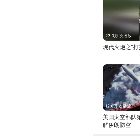
23.0万 次播放
现代火炮之“打
12.0万 次播放
美国太空部队
解伊朗防空