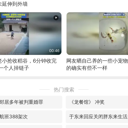
未延伸到外墙
00:46
老小抢收稻谷，6分钟收完
网友晒自己养的一些小宠物
有一个人掉链子
的确实有些不一样
热门搜索
邻居多年被判重婚罪
《龙餐馆》 冲奖
航班388架次
于东来回应关闭胖东来生活