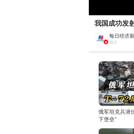
00:00
我国成功发射
每日经济
四川
3740 次播放
俄军坦克兵潜伏
下堡垒”