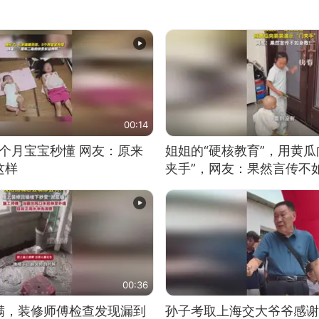
00:14
5个月宝宝秒懂 网友：原来
姐姐的“硬核教育”，用黄瓜
这样
夹手”，网友：果然言传不
00:36
满，装修师傅检查发现漏到
孙子考取上海交大爷爷感谢