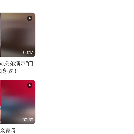
00:17
向弟弟演示“门
如身教！
00:39
亲家母