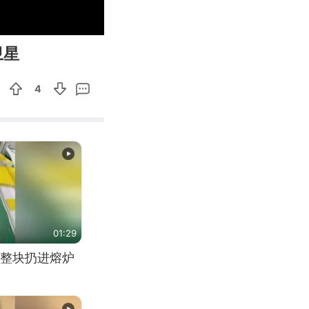
00:08
Enter
卫星
fullscreen
4
01:29
整块扔进熔炉