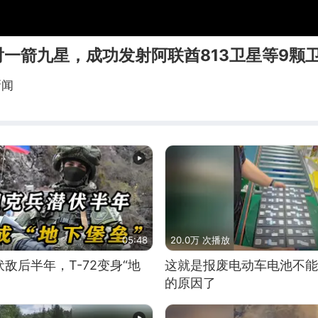
一箭九星，成功发射阿联酋813卫星等9颗
新闻
05:48
20.0万 次播放
敌后半年，T-72变身“地
这就是报废电动车电池不能
的原因了