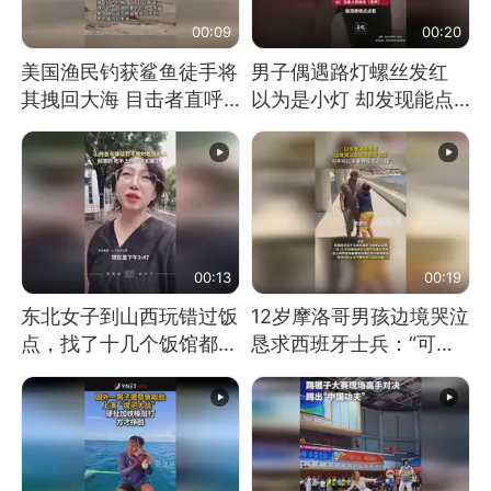
00:09
00:20
美国渔民钓获鲨鱼徒手将
男子偶遇路灯螺丝发红
其拽回大海 目击者直呼
以为是小灯 却发现能点
震惊 （视频来源：参考
燃香烟 当事人：已报警
消息）
处理
00:13
00:19
东北女子到山西玩错过饭
12岁摩洛哥男孩边境哭泣
点，找了十几个饭馆都没
恳求西班牙士兵：“可不
开门：午休到几点
可以不要把我遣返回国”