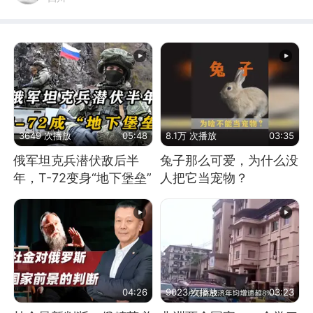
3649 次播放
05:48
8.1万 次播放
03:35
俄军坦克兵潜伏敌后半
兔子那么可爱，为什么没
年，T-72变身“地下堡垒”
人把它当宠物？
04:26
9023 次播放
03:23