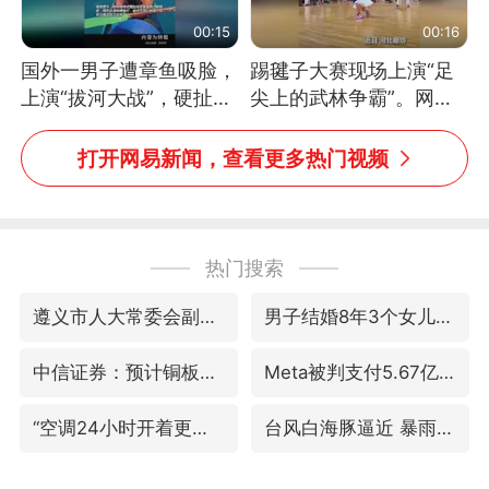
00:15
00:16
国外一男子遭章鱼吸脸，
踢毽子大赛现场上演“足
上演“拔河大战”，硬扯加
尖上的武林争霸”。网
铁棒敲打方才挣脱
友：这哪是踢毽子，分明
是武侠片现场！#睡个好
打开网易新闻，查看更多热门视频
觉
热门搜索
遵义市人大常委会副主任刘东明被查
男子结婚8年3个女儿均非亲生
中信证券：预计铜板块将迎来共振上涨
Meta被判支付5.67亿美元
“空调24小时开着更省电”不实
台风白海豚逼近 暴雨大暴雨来袭