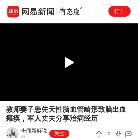
打开
Play
00:00
03:31
En
教师妻子患先天性脑血管畸形致脑出血
fu
瘫痪，军人丈夫分享治病经历
奇闻新解说
关注
2
四川