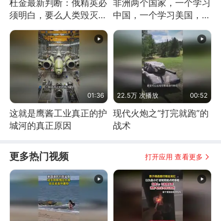
杜金最新判断：俄精英必
非洲两个国家，一个学习
须明白，要么人类毁灭，
中国，一个学习美国，结
要么俄毁灭
果怎么样了？
01:36
22.5万 次播放
00:52
这就是鹰酱工业真正的护
现代火炮之“打完就跑”的
城河的真正原因
战术
更多热门视频
打开应用 查看更多