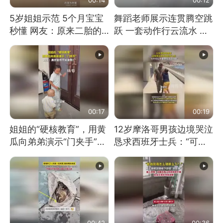
5岁姐姐示范 5个月宝宝
舞蹈老师展示连贯腾空跳
秒懂 网友：原来二胎的
跃 一套动作行云流水 节
快乐长这样
奏感拉满 网友：怎么做
到又舞又武的？
00:17
00:19
姐姐的“硬核教育”，用黄
12岁摩洛哥男孩边境哭泣
瓜向弟弟演示“门夹手”，
恳求西班牙士兵：“可不
网友：果然言传不如身
可以不要把我遣返回国”
教！
00:42
00:36