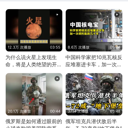
12.3万 次播放
03:55
8.6万 次播放
05:04
为什么说火星上发现生
中国科学家把10兆瓦核反
命，将是人类绝望的开
应堆塞进卡车，加一次燃
始？
料能跑几十年
20.1万 次播放
00:44
3714 次播放
05:48
俄罗斯是如何通过眼前的
俄军坦克兵潜伏敌后半