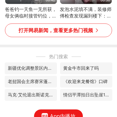
爸爸钓一天鱼一无所获，
发泡水泥填不满，装修师
母女俩临时接管钓位，用
傅检查发现漏到楼下：出
玩具鱼竿钓上大鱼
风口未延伸到外墙
打开网易新闻，查看更多热门视频
热门搜索
新疆优化调整景区内自驾服务费
黄金牛市回来了吗
老挝国会主席赛宋蓬逝世
《欢迎来龙餐馆》口碑
马克·艾伦退出斯诺克中国公开赛
情侣平潭拍日出坠崖1死1伤
App内播放