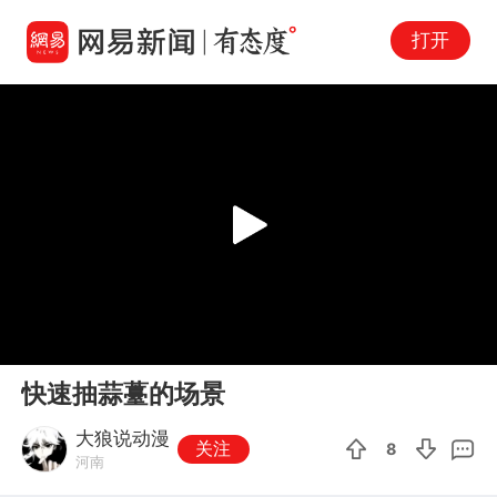
打开
Play
00:00
00:12
En
快速抽蒜薹的场景
fu
大狼说动漫
关注
8
河南