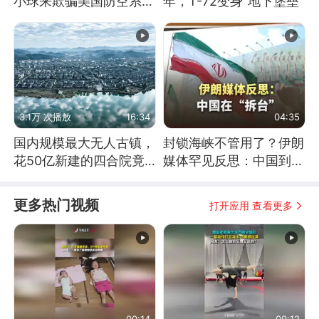
小球来欺骗美国防空系统
年，T-72变身“地下堡垒”
的
3.1万 次播放
16:34
04:35
国内规模最大无人古镇，
封锁海峡不管用了？伊朗
花50亿新建的四合院竟
媒体罕见反思：中国到底
没人住，发生了啥
是不是在"拆台"
更多热门视频
打开应用 查看更多
00:14
00:12