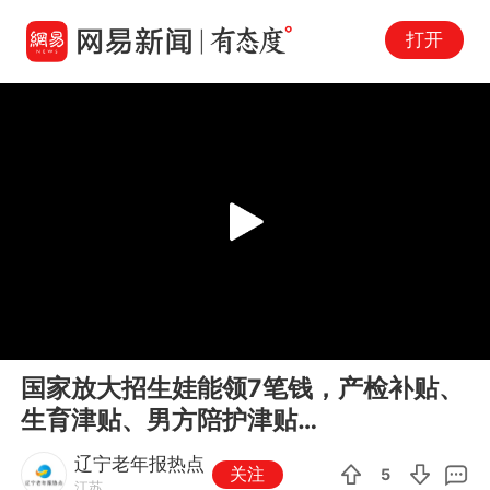
打开
Play
00:00
00:10
En
国家放大招生娃能领7笔钱，产检补贴、
fu
生育津贴、男方陪护津贴…
辽宁老年报热点
关注
5
江苏