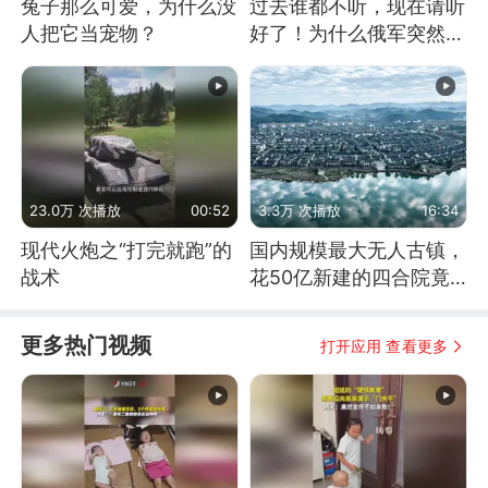
兔子那么可爱，为什么没
过去谁都不听，现在请听
人把它当宠物？
好了！为什么俄军突然强
硬起来了？
23.0万 次播放
00:52
3.3万 次播放
16:34
现代火炮之“打完就跑”的
国内规模最大无人古镇，
战术
花50亿新建的四合院竟
没人住，发生了啥
更多热门视频
打开应用 查看更多