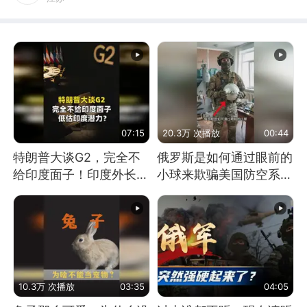
07:15
20.3万 次播放
00:44
特朗普大谈G2，完全不
俄罗斯是如何通过眼前的
给印度面子！印度外长：
小球来欺骗美国防空系统
低估印度潜力
的
10.3万 次播放
03:35
04:05