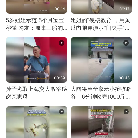
00:14
00:17
5岁姐姐示范 5个月宝宝
姐姐的“硬核教育”，用黄
秒懂 网友：原来二胎的
瓜向弟弟演示“门夹手”，
快乐长这样
网友：果然言传不如身
教！
00:39
00:46
孙子考取上海交大爷爷感
大雨将至全家老小抢收稻
谢亲家母
谷，6分钟收完1000斤，
没有一个人掉链子