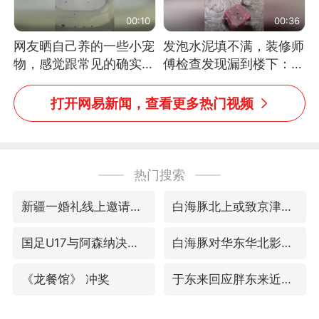
00:10
00:36
网友晒自己养的一些小宠
发泡水泥填不满，装修师
物，感觉跟常见的确实有
傅检查发现漏到楼下：出
些不一样
风口未延伸到外墙
打开网易新闻，查看更多热门视频
热门搜索
新疆一婚礼线上邀请引热议
白海豚北上或致京津冀暴雨
国足U17与阿森纳决赛取消 并列冠军
白海豚对华东华北影响会大于巴威
《龙餐馆》 冲奖
于东来回应胖东来近25年老店年底关闭