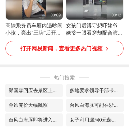
00:09
00:12
高铁乘务员车厢内遇吵闹
女孩门后蹲守想吓姥爷
小孩，亮出“王牌”后开启
姥爷一眼看穿却配合演出
一键静音
网友：姥爷的演技我打满
分
打开网易新闻，查看更多热门视频
热门搜索
郑国霖回应去景区上班被保安拦下
多地要求领导干部带头休假
金饰克价大幅跳涨
台风白海豚可能在浙闽沿海登陆
台风白海豚即将进入48小时警戒线
女子利用漏洞0元薅走3000多件家电