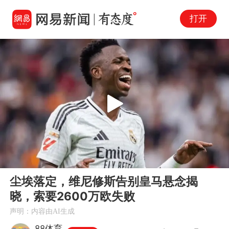
打开
Play
00:00
02:55
En
尘埃落定，维尼修斯告别皇马悬念揭
fu
晓，索要2600万欧失败
声明：内容由AI生成
88体育