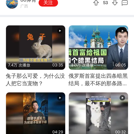
关注
53
广西
7.4万 次播放
03:35
3.0万 次播放
06:05
兔子那么可爱，为什么没
俄罗斯首富提出四条暗黑
人把它当宠物？
结局，最不坏的那条路是
通向东方
04:29
00:32