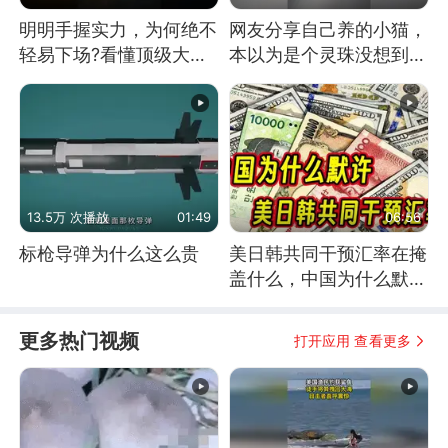
明明手握实力，为何绝不
网友分享自己养的小猫，
轻易下场?看懂顶级大国
本以为是个灵珠没想到是
谋略
魔丸
13.5万 次播放
01:49
06:56
标枪导弹为什么这么贵
美日韩共同干预汇率在掩
盖什么，中国为什么默
许？
更多热门视频
打开应用 查看更多