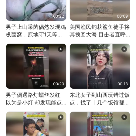
00:22
00:09
男子上山采菌偶然发现鸡
美国渔民钓获鲨鱼徒手将
枞菌窝，原地守1天等它
其拽回大海 目击者直呼
长大：挖了140多朵
震惊 （视频来源：参考
消息）
00:20
00:13
男子偶遇路灯螺丝发红
东北女子到山西玩错过饭
以为是小灯 却发现能点
点，找了十几个饭馆都没
燃香烟 当事人：已报警
开门：午休到几点
处理