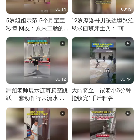
00:14
00:19
5岁姐姐示范 5个月宝宝
12岁摩洛哥男孩边境哭泣
秒懂 网友：原来二胎的
恳求西班牙士兵：“可不
快乐长这样
可以不要把我遣返回国”
00:12
00:44
舞蹈老师展示连贯腾空跳
大雨将至一家老小6分钟
跃 一套动作行云流水 节
抢收完1千斤稻谷
奏感拉满 网友：怎么做
到又舞又武的？