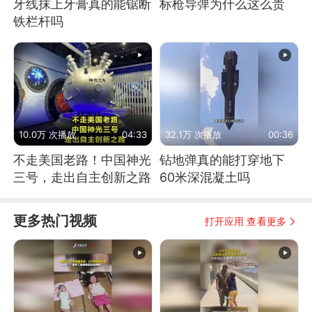
牙线抹上牙膏真的能锯断
标枪导弹为什么这么贵
铁栏杆吗
10.0万 次播放
04:33
32.1万 次播放
00:36
不走美国老路！中国神光
钻地弹真的能打穿地下
三号，走出自主创新之路
60米深混凝土吗
更多热门视频
打开应用 查看更多