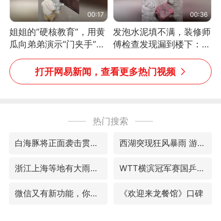
00:17
00:36
姐姐的“硬核教育”，用黄
发泡水泥填不满，装修师
瓜向弟弟演示“门夹手”，
傅检查发现漏到楼下：出
网友：果然言传不如身
风口未延伸到外墙
教！
打开网易新闻，查看更多热门视频
热门搜索
白海豚将正面袭击贯穿浙江
西湖突现狂风暴雨 游客瞬间被浇透
浙江上海等地有大雨或暴雨
WTT横滨冠军赛国乒女单三将晋级四强
微信又有新功能，你可以“撤回”你的撤回了！
《欢迎来龙餐馆》口碑