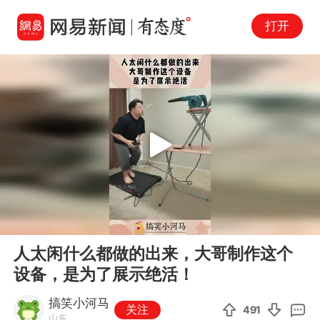
打开
Play
00:00
00:12
En
人太闲什么都做的出来，大哥制作这个
fu
设备，是为了展示绝活！
搞笑小河马
关注
491
山东