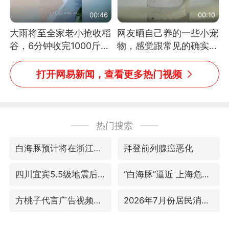
00:46
00:10
大雨将至全家老小抢收稻
网友晒自己养的一些小宠
谷，6分钟收完1000斤，
物，感觉跟常见的确实有
没有一个人掉链子
些不一样
打开网易新闻，查看更多热门视频
热门搜索
白海豚预计将在浙江苍南到三门一带登陆
拜登前列腺癌恶化
四川宜宾5.5级地震后余震为何不断
“白海豚”逼近 上海危险区域已转移3.03万人
方桃子代言广告视频已下架
2026年7月份居民消费价格同比上涨0.5%