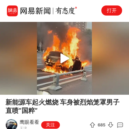
打开
Play
00:00
00:21
En
新能源车起火燃烧 车身被烈焰笼罩男子
fu
直喷“国粹”
鹰眼看看
关注
685
天津