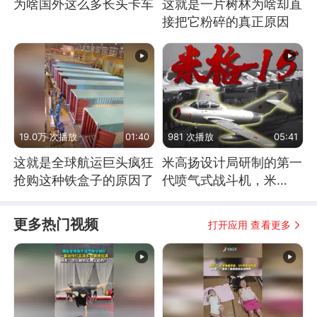
为啥国外这么多长头卡车
这就是一片树林为啥却直
接把它粉碎的真正原因
19.0万 次播放
01:40
981 次播放
05:41
这就是全球航运巨头疯狂
米高扬设计局研制的第一
抢购这种铁盒子的原因了
代喷气式战斗机，米
格-15
更多热门视频
打开应用 查看更多