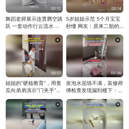
00:12
00:14
舞蹈老师展示连贯腾空跳
5岁姐姐示范 5个月宝宝
跃 一套动作行云流水 节
秒懂 网友：原来二胎的
奏感拉满 网友：怎么做
快乐长这样
到又舞又武的？
00:17
00:36
姐姐的“硬核教育”，用黄
发泡水泥填不满，装修师
瓜向弟弟演示“门夹手”，
傅检查发现漏到楼下：出
网友：果然言传不如身
风口未延伸到外墙
教！