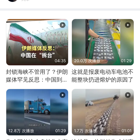
04:35
20.0万 次播放
01:29
封锁海峡不管用了？伊朗
这就是报废电动车电池不
媒体罕见反思：中国到底
能整块扔进熔炉的原因了
是不是在"拆台"
12.8万 次播放
01:29
1.7万 次播放
01:01